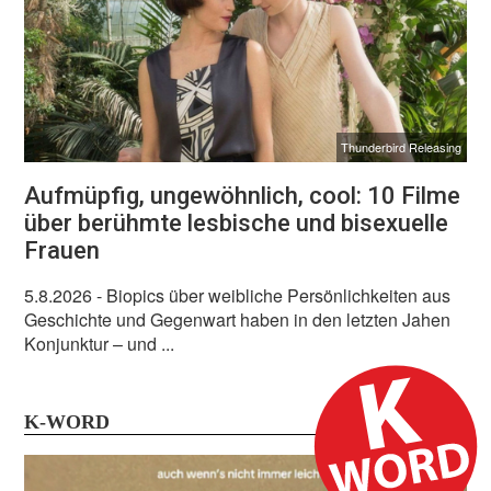
diese Zeiten durchstehen, die in politischer wie
finanzieller Hinsicht nicht einfach sind. Journalismus, der
nicht nur in Social Media Bubbles stattfindet, unabhängig
ist und dialogbereit bleibt, hat es zunehmend schwer.
Unterstützt unsere Arbeit!
Thunderbird Releasing
Vielen Dank!
Euer L-MAG-Team
Aufmüpfig, ungewöhnlich, cool: 10 Filme
über berühmte lesbische und bisexuelle
Frauen
5.8.2026
- Biopics über weibliche Persönlichkeiten aus
L-MAG.de unterstütze ich! >>
Geschichte und Gegenwart haben in den letzten Jahen
Konjunktur – und ...
Nein Danke, möchte ich nicht
|
Hab schon!
K-WORD