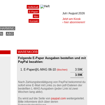
Heftinhalt
E-Paper
Juli / August 2026
Abo
Jetzt am Kiosk
Kontakt
› hier abonnieren!
CHARMING
EN
ABO
WARENKORB
Folgende E-Paper Ausgaben bestellen und mit
PayPal bezahlen:
1.
E-Paper@L-MAG 06-10
3.59€
(
löschen
)
3.59€
Nach Zahlungsbestätigung von PayPal bekommst du
sofort eine E-Mail mit Links zu den pdf-Dateien der
bestellten L-MAG Ausgaben (jeder Link ist zwei
Wochen lang aktiv).
Du wirst auf die Seite von
paypal.com
weitergeleitet.
Bitte informiere dich über deren
Datenschutzerklärung.