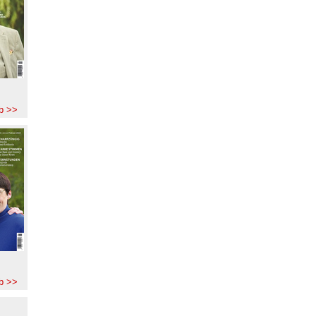
b >>
b >>