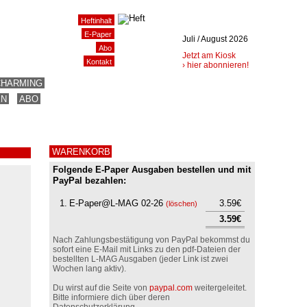
Heftinhalt
E-Paper
Juli / August 2026
Abo
Jetzt am Kiosk
Kontakt
› hier abonnieren!
CHARMING
EN
ABO
WARENKORB
Folgende E-Paper Ausgaben bestellen und mit
PayPal bezahlen:
1.
E-Paper@L-MAG 02-26
3.59€
(
löschen
)
3.59€
Nach Zahlungsbestätigung von PayPal bekommst du
sofort eine E-Mail mit Links zu den pdf-Dateien der
bestellten L-MAG Ausgaben (jeder Link ist zwei
Wochen lang aktiv).
Du wirst auf die Seite von
paypal.com
weitergeleitet.
Bitte informiere dich über deren
Datenschutzerklärung.