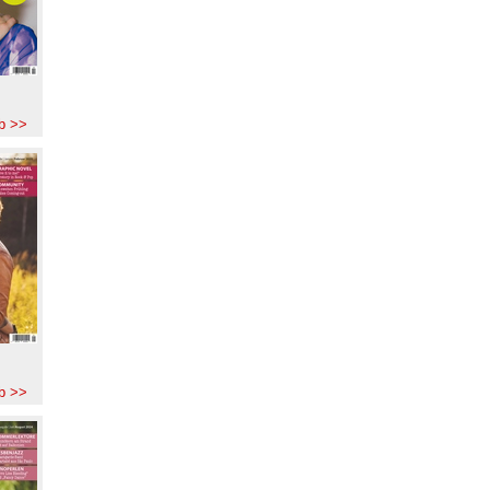
b >>
b >>