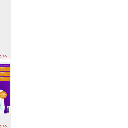
b >>
b >>