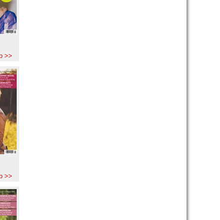
b >>
b >>