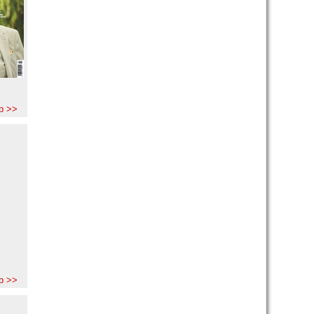
b >>
b >>