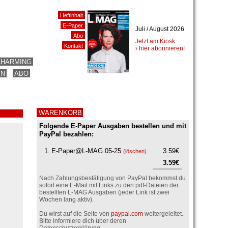
Heftinhalt
E-Paper
Juli / August 2026
Abo
Jetzt am Kiosk
Kontakt
› hier abonnieren!
CHARMING
EN
ABO
WARENKORB
Folgende E-Paper Ausgaben bestellen und mit
PayPal bezahlen:
1.
E-Paper@L-MAG 05-25
3.59€
(
löschen
)
3.59€
Nach Zahlungsbestätigung von PayPal bekommst du
sofort eine E-Mail mit Links zu den pdf-Dateien der
bestellten L-MAG Ausgaben (jeder Link ist zwei
Wochen lang aktiv).
Du wirst auf die Seite von
paypal.com
weitergeleitet.
Bitte informiere dich über deren
Datenschutzerklärung.