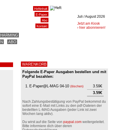
Heftinhalt
E-Paper
Juli / August 2026
Abo
Jetzt am Kiosk
Kontakt
› hier abonnieren!
CHARMING
EN
ABO
WARENKORB
Folgende E-Paper Ausgaben bestellen und mit
PayPal bezahlen:
1.
E-Paper@L-MAG 04-10
3.59€
(
löschen
)
3.59€
Nach Zahlungsbestätigung von PayPal bekommst du
sofort eine E-Mail mit Links zu den pdf-Dateien der
bestellten L-MAG Ausgaben (jeder Link ist zwei
Wochen lang aktiv).
Du wirst auf die Seite von
paypal.com
weitergeleitet.
Bitte informiere dich über deren
Datenschutzerklärung.