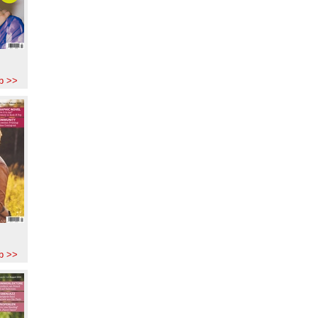
b >>
b >>