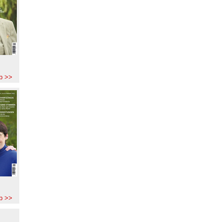
b >>
b >>