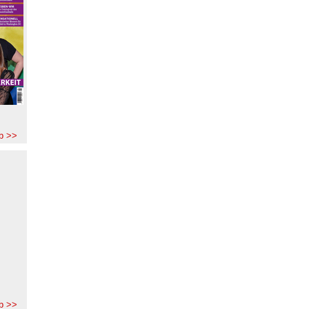
b >>
b >>