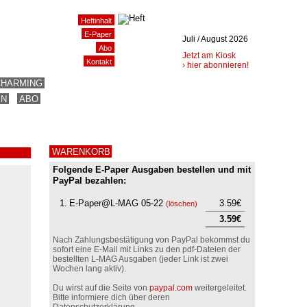
Heftinhalt
E-Paper
Juli / August 2026
Abo
Jetzt am Kiosk
Kontakt
› hier abonnieren!
CHARMING
EN
ABO
WARENKORB
Folgende E-Paper Ausgaben bestellen und mit
PayPal bezahlen:
1.
E-Paper@L-MAG 05-22
3.59€
(
löschen
)
3.59€
Nach Zahlungsbestätigung von PayPal bekommst du
sofort eine E-Mail mit Links zu den pdf-Dateien der
bestellten L-MAG Ausgaben (jeder Link ist zwei
Wochen lang aktiv).
Du wirst auf die Seite von
paypal.com
weitergeleitet.
Bitte informiere dich über deren
Datenschutzerklärung.