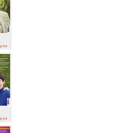
b >>
b >>