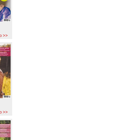
b >>
b >>