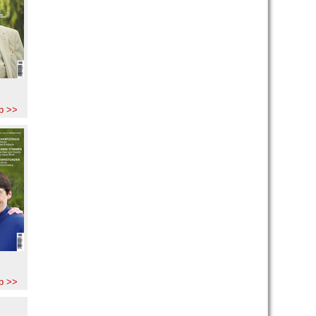
b >>
b >>