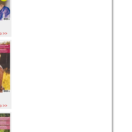
b >>
b >>