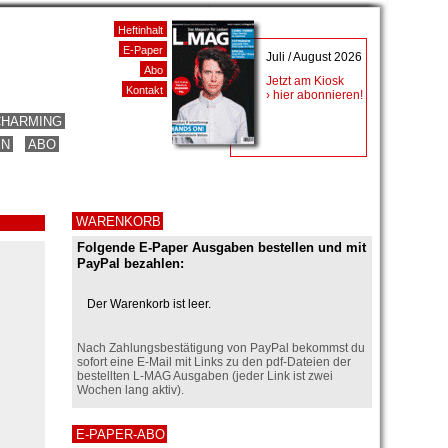
Heftinhalt
E-Paper
Juli / August 2026
Abo
Jetzt am Kiosk
Kontakt
› hier abonnieren!
CHARMING
EN
ABO
WARENKORB
Folgende E-Paper Ausgaben bestellen und mit
PayPal bezahlen:
Der Warenkorb ist leer.
Nach Zahlungsbestätigung von PayPal bekommst du
sofort eine E-Mail mit Links zu den pdf-Dateien der
bestellten L-MAG Ausgaben (jeder Link ist zwei
Wochen lang aktiv).
E-PAPER-ABO