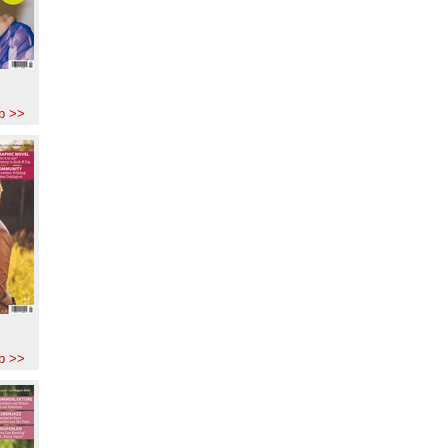
b >>
b >>