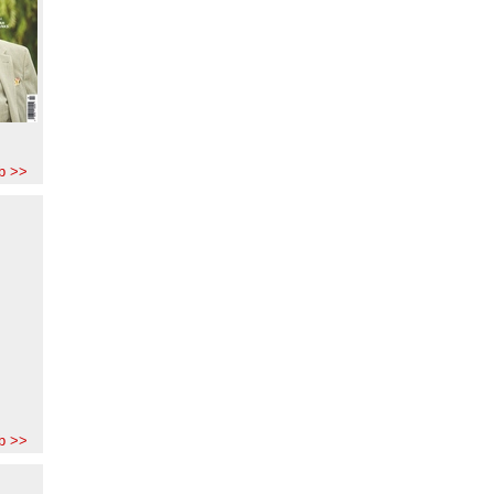
b >>
b >>