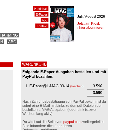
Heftinhalt
E-Paper
Juli / August 2026
Abo
Jetzt am Kiosk
Kontakt
› hier abonnieren!
CHARMING
EN
ABO
WARENKORB
Folgende E-Paper Ausgaben bestellen und mit
PayPal bezahlen:
1.
E-Paper@L-MAG 03-14
3.59€
(
löschen
)
3.59€
Nach Zahlungsbestätigung von PayPal bekommst du
sofort eine E-Mail mit Links zu den pdf-Dateien der
bestellten L-MAG Ausgaben (jeder Link ist zwei
Wochen lang aktiv).
Du wirst auf die Seite von
paypal.com
weitergeleitet.
Bitte informiere dich über deren
Datenschutzerklärung.