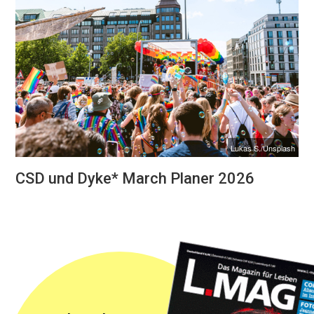
Lukas S./Unsplash
CSD und Dyke* March Planer 2026