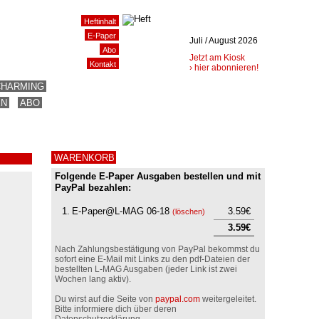
Heftinhalt
E-Paper
Juli / August 2026
Abo
Jetzt am Kiosk
Kontakt
› hier abonnieren!
CHARMING
EN
ABO
WARENKORB
Folgende E-Paper Ausgaben bestellen und mit
PayPal bezahlen:
1.
E-Paper@L-MAG 06-18
3.59€
(
löschen
)
3.59€
Nach Zahlungsbestätigung von PayPal bekommst du
sofort eine E-Mail mit Links zu den pdf-Dateien der
bestellten L-MAG Ausgaben (jeder Link ist zwei
Wochen lang aktiv).
Du wirst auf die Seite von
paypal.com
weitergeleitet.
Bitte informiere dich über deren
Datenschutzerklärung.