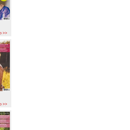
b >>
b >>