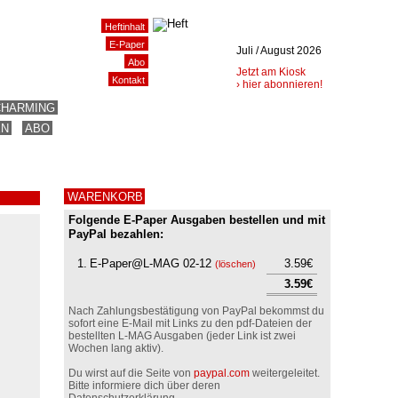
Heftinhalt
E-Paper
Juli / August 2026
Abo
Jetzt am Kiosk
Kontakt
› hier abonnieren!
CHARMING
EN
ABO
WARENKORB
Folgende E-Paper Ausgaben bestellen und mit
PayPal bezahlen:
1.
E-Paper@L-MAG 02-12
3.59€
(
löschen
)
3.59€
Nach Zahlungsbestätigung von PayPal bekommst du
sofort eine E-Mail mit Links zu den pdf-Dateien der
bestellten L-MAG Ausgaben (jeder Link ist zwei
Wochen lang aktiv).
Du wirst auf die Seite von
paypal.com
weitergeleitet.
Bitte informiere dich über deren
Datenschutzerklärung.