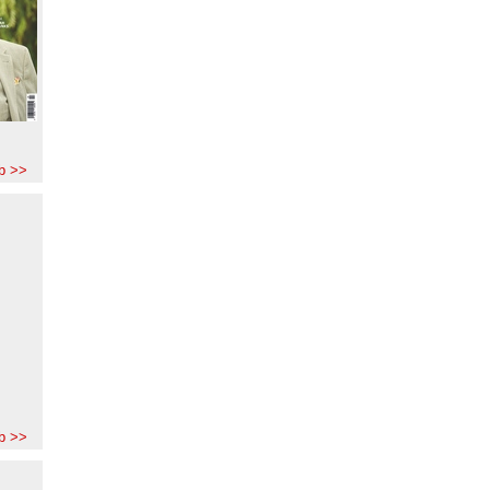
b >>
b >>