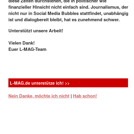
diese Zeiten durchstehen, die in politischer wie
finanzieller Hinsicht nicht einfach sind. Journalismus, der
nicht nur in Social Media Bubbles stattfindet, unabhängig
ist und dialogbereit bleibt, hat es zunehmend schwer.
Unterstützt unsere Arbeit!
Thunderbird Releasing
Vielen Dank!
Euer L-MAG-Team
Aufmüpfig, ungewöhnlich, cool: 10 Filme
über berühmte lesbische und bisexuelle
Frauen
5.8.2026
- Biopics über weibliche Persönlichkeiten aus
L-MAG.de unterstütze ich! >>
Geschichte und Gegenwart haben in den letzten Jahen
Konjunktur – und ...
Nein Danke, möchte ich nicht
|
Hab schon!
K-WORD