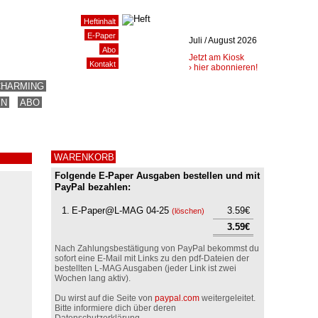
Heftinhalt
E-Paper
Juli / August 2026
Abo
Jetzt am Kiosk
Kontakt
› hier abonnieren!
CHARMING
EN
ABO
WARENKORB
Folgende E-Paper Ausgaben bestellen und mit
PayPal bezahlen:
1.
E-Paper@L-MAG 04-25
3.59€
(
löschen
)
3.59€
Nach Zahlungsbestätigung von PayPal bekommst du
sofort eine E-Mail mit Links zu den pdf-Dateien der
bestellten L-MAG Ausgaben (jeder Link ist zwei
Wochen lang aktiv).
Du wirst auf die Seite von
paypal.com
weitergeleitet.
Bitte informiere dich über deren
Datenschutzerklärung.