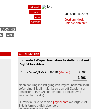
Heftinhalt
E-Paper
Juli / August 2026
Abo
Jetzt am Kiosk
Kontakt
› hier abonnieren!
CHARMING
EN
ABO
WARENKORB
Folgende E-Paper Ausgaben bestellen und mit
PayPal bezahlen:
1.
E-Paper@L-MAG 02-18
3.59€
(
löschen
)
3.59€
Nach Zahlungsbestätigung von PayPal bekommst du
sofort eine E-Mail mit Links zu den pdf-Dateien der
bestellten L-MAG Ausgaben (jeder Link ist zwei
Wochen lang aktiv).
Du wirst auf die Seite von
paypal.com
weitergeleitet.
Bitte informiere dich über deren
Datenschutzerklärung.