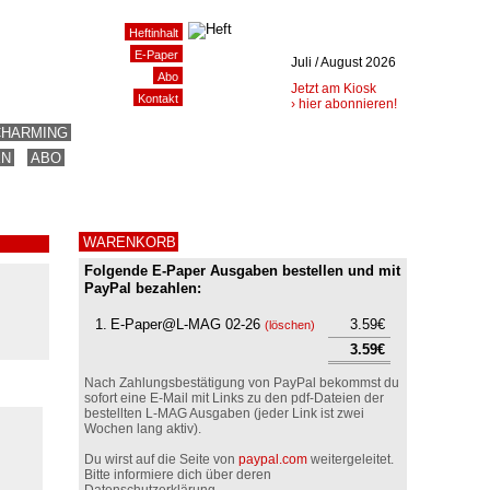
Heftinhalt
E-Paper
Juli / August 2026
Abo
Jetzt am Kiosk
Kontakt
› hier abonnieren!
CHARMING
EN
ABO
WARENKORB
Folgende E-Paper Ausgaben bestellen und mit
PayPal bezahlen:
1.
E-Paper@L-MAG 02-26
3.59€
(
löschen
)
3.59€
Nach Zahlungsbestätigung von PayPal bekommst du
sofort eine E-Mail mit Links zu den pdf-Dateien der
bestellten L-MAG Ausgaben (jeder Link ist zwei
Wochen lang aktiv).
Du wirst auf die Seite von
paypal.com
weitergeleitet.
Bitte informiere dich über deren
Datenschutzerklärung.