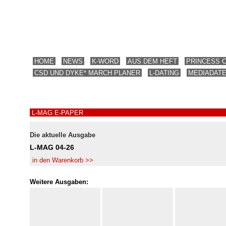
HOME
NEWS
K-WORD
AUS DEM HEFT
PRINCESS 
CSD UND DYKE* MARCH PLANER
L-DATING
MEDIADAT
L-MAG E-PAPER
Die aktuelle Ausgabe
L-MAG 04-26
in den Warenkorb >>
Weitere Ausgaben: