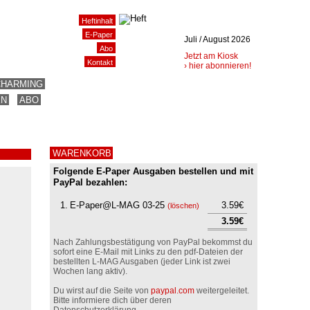
Heftinhalt
E-Paper
Juli / August 2026
Abo
Jetzt am Kiosk
Kontakt
› hier abonnieren!
CHARMING
EN
ABO
WARENKORB
Folgende E-Paper Ausgaben bestellen und mit
PayPal bezahlen:
1.
E-Paper@L-MAG 03-25
3.59€
(
löschen
)
3.59€
Nach Zahlungsbestätigung von PayPal bekommst du
sofort eine E-Mail mit Links zu den pdf-Dateien der
bestellten L-MAG Ausgaben (jeder Link ist zwei
Wochen lang aktiv).
Du wirst auf die Seite von
paypal.com
weitergeleitet.
Bitte informiere dich über deren
Datenschutzerklärung.