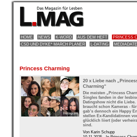
HOME
NEWS
K-WORD
AUS DEM HEFT
PRINCESS 
CSD UND DYKE* MARCH PLANER
L-DATING
MEDIADAT
Princess Charming
20 x Liebe nach „Princes
Charming“
Die meisten „Princess Char
Singles fanden in der lesbi
Datingshow nicht die Liebe.
braucht schon Kameras - für
gab’s dennoch ein Happy En
Instagram
stellen Ex-Kandidatinnen vor
glücklich liiert (oder verheira
sind.
Von Karin Schupp
10.11.2025 - In Princess Char