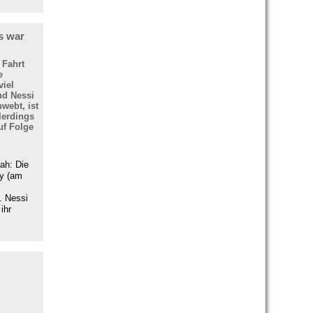
s war
 Fahrt
e
viel
nd Nessi
webt, ist
lerdings
uf Folge
ah: Die
ly (am
. Nessi
ihr