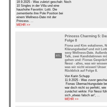
18.9.2025 - Was zuletzt geschah: Noch
10 Singles in der Villa und eine
haushohe Favoritin: Lotti. Die
zementierte ihre Pole Position bei
einem Wellness-Date mit der
Princess. ...
MEHR >>
Princess Charming 5: Da
Folge 8
Fiona und Kim eskalieren, N
Klärungsbedarf und mit Lotti
sexy Wellness-Date. Außerd
RTL
Talk, zwei Kandidatinnen m
gehen und: Fionas Gespräch
Nessi - alles, was wir wisse
was wir nicht wissen! Unser
Rückblick auf Folge 8.
Von Karin Schupp
11.9.2025 - Was zuvor gescha
Fionas Übernachtungsdate be
war doch nicht so perfekt, wie
zunächst wirkte: Für Nessi füh
sich „etwas falsch an“, ...
MEHR >>