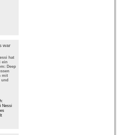
s war
essi hat
 ein
em: Deep
üssen
 mit
n und
h:
i Nessi
 es
lt