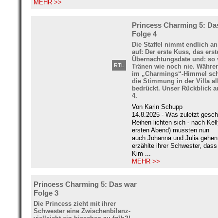
MEHR >>
Princess Charming 5: Da
Folge 4
Die Staffel nimmt endlich an
auf: Der erste Kuss, das erst
Übernachtungsdate und: so 
RTL
Tränen wie noch nie. Währe
im „Charmings“-Himmel sch
die Stimmung in der Villa al
bedrückt. Unser Rückblick a
4.
Von Karin Schupp
14.8.2025 - Was zuletzt gesch
Reihen lichten sich - nach Kel
ersten Abend) mussten nun
auch Johanna und Julia gehen
erzählte ihrer Schwester, dass 
Kim ...
MEHR >>
Princess Charming 5: Das war
Folge 3
Die Princess zieht mit ihrer
Schwester eine Zwischenbilanz-