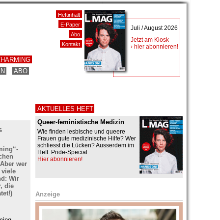
Heftinhalt
E-Paper
Juli / August 2026
Abo
Jetzt am Kiosk
Kontakt
› hier abonnieren!
CHARMING
EN
ABO
AKTUELLES HEFT
Queer-feministische Medizin
s
Wie finden lesbische und queere
Frauen gute medizinische Hilfe? Wer
schliesst die Lücken? Ausserdem im
ming“-
Heft: Pride-Special
schen
Hier abonnieren!
 Aber wer
 viele
d: Wir
, die
tet!)
Anzeige
ming