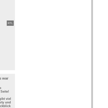
RTL
s war
e
 Seite!
ibt viel
rty und
ckblick