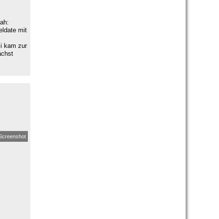
ah:
eldate mit
si kam zur
ächst
Screenshot