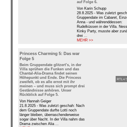
auf Folge 6.
Von Karin Schupp
28.8.2025 - Was zuletzt gesch
Gruppendate im Cabaret, Einz
Anna - und währenddessen:
Rudelküssen in der Villa. Nes
Kinky Party, musste aber zun
drei ...
MEHR >>
Princess Charming 5: Das war
Folge 5
Beim Gruppendate glitzert’s, in der
Villa sprühen die Funken und das
Chantal-Alia-Drama findet seinen
Höhepunkt und Ende. Die Princess
RTL+/ 
zweifelt, ob es alle ernst mit ihr
meinen – und muss sich prompt drei
Geständnisse anhören. Unser
Rückblick auf Folge 5.
Von Hannah Geiger
21.8.2025 - Was zuletzt geschah: Nach
dem Gruppendate durfte Lotti noch
länger bleiben, überraschenderweise
sogar über Nacht. In der Villa nahm das
Drama zwischen Alia ...