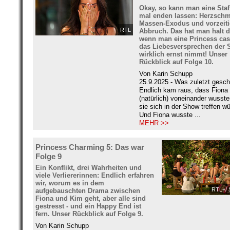
Okay, so kann man eine Staf
mal enden lassen: Herzschm
Massen-Exodus und vorzeiti
RTL
Abbruch. Das hat man halt 
wenn man eine Princess cast
das Liebesversprechen der
wirklich ernst nimmt! Unser
Rückblick auf Folge 10.
Von Karin Schupp
25.9.2025 - Was zuletzt gesch
Endlich kam raus, dass Fiona
(natürlich) voneinander wusst
sie sich in der Show treffen w
Und Fiona wusste ...
MEHR >>
Princess Charming 5: Das war
Folge 9
Ein Konflikt, drei Wahrheiten und
viele Verliererinnen: Endlich erfahren
wir, worum es in dem
RTL+/ 
aufgebauschten Drama zwischen
Fiona und Kim geht, aber alle sind
gestresst - und ein Happy End ist
fern. Unser Rückblick auf Folge 9.
Von Karin Schupp