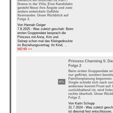
vielleicht ein bisschen zu früh?!
Drama in der Villa: Eine Kandidatin
gesteht Nessi ihre Ängste und zwei
andere entwickeln Gefühle
füreinander. Unser Rückblick auf
Folge 3.
Von Hannah Geiger
7.8.2025 - Was zuletzt geschah: Beim
ersten Gruppendate besprach die
Princess mit Anna, Kim und
Seinep schon mal das Kleingedruckte
im Beziehungsvertrag: ihr Kind, ...
MEHR >>
Princess Charming 5: Da
Folge 2
Beim ersten Gruppendate wi
nur geflirtet, sondern bereit
Familienplanung begonnen.
RTL
Single schiebt sich nach vo
anderswo kommt Frust auf:
zurückhaltend ist, wird link
rechts überholt. Unser Rückb
Folge 2.
Von Karin Schupp
31.7.2024 - Was zuletzt gesc
ist diesmal fest entschlossen,