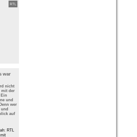
RTL
s war
rd nicht
s mit der
 Ein
rne und
 Denn wer
s und
lick auf
hah: RTL
 mit