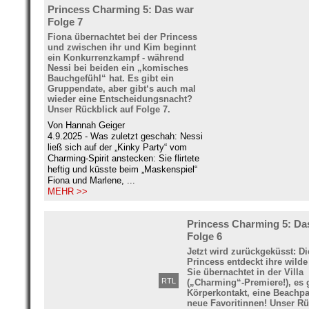
Princess Charming 5: Das war
Folge 7
Fiona übernachtet bei der Princess
und zwischen ihr und Kim beginnt
ein Konkurrenzkampf - während
Nessi bei beiden ein „komisches
Bauchgefühl“ hat. Es gibt ein
Gruppendate, aber gibt‘s auch mal
wieder eine Entscheidungsnacht?
Unser Rückblick auf Folge 7.
Von Hannah Geiger
4.9.2025 - Was zuletzt geschah: Nessi
ließ sich auf der „Kinky Party“ vom
Charming-Spirit anstecken: Sie flirtete
heftig und küsste beim „Maskenspiel“
Fiona und Marlene, ...
MEHR >>
Princess Charming 5: Da
Folge 6
Jetzt wird zurückgeküsst: Di
Princess entdeckt ihre wilde
Sie übernachtet in der Villa
RTL
(„Charming“-Premiere!), es g
Körperkontakt, eine Beachpa
neue Favoritinnen! Unser Rü