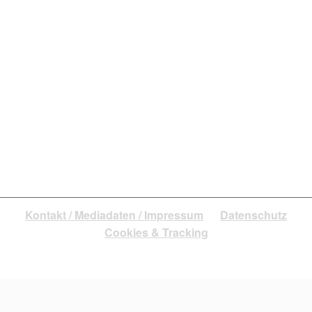
iStock.com/jeffbergen
Liebe, Freundschaft oder Liaison? Finde dein
Wunschdate.
Kontakt / Mediadaten / Impressum
Datenschutz
Cookies & Tracking