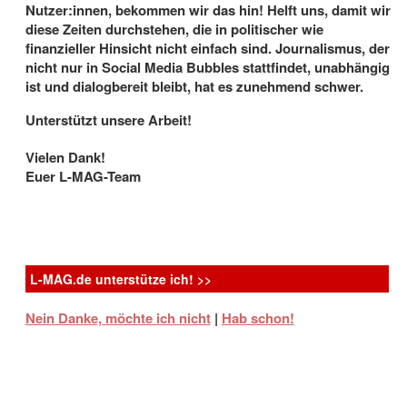
Nutzer:innen, bekommen wir das hin! Helft uns, damit wir
diese Zeiten durchstehen, die in politischer wie
finanzieller Hinsicht nicht einfach sind. Journalismus, der
nicht nur in Social Media Bubbles stattfindet, unabhängig
ist und dialogbereit bleibt, hat es zunehmend schwer.
Unterstützt unsere Arbeit!
Thunderbird Releasing
Vielen Dank!
Aufmüpfig, ungewöhnlich, cool: 10 Filme
Euer L-MAG-Team
über berühmte lesbische und bisexuelle
Frauen
5.8.2026
- Biopics über weibliche Persönlichkeiten aus
Geschichte und Gegenwart haben in den letzten Jahen
L-MAG.de unterstütze ich! >>
Konjunktur – und ...
Nein Danke, möchte ich nicht
|
Hab schon!
K-WORD