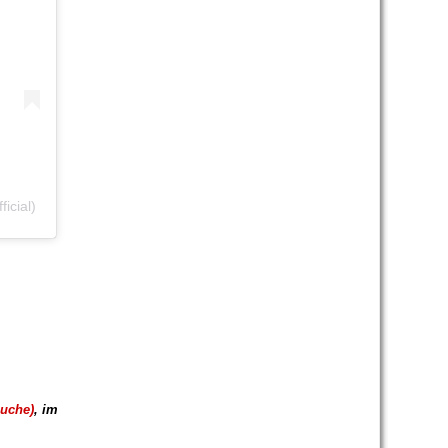
icial)
uche)
,
im