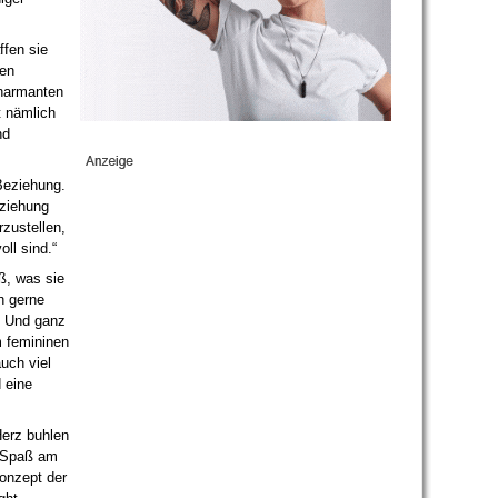
ffen sie
ven
harmanten
 nämlich
nd
Beziehung.
eziehung
rzustellen,
oll sind.“
ß, was sie
h gerne
. Und ganz
m femininen
uch viel
 eine
Herz buhlen
en Spaß am
onzept der