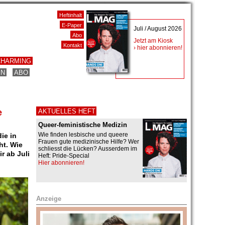
Heftinhalt
E-Paper
Juli / August 2026
Abo
Jetzt am Kiosk
Kontakt
› hier abonnieren!
CHARMING
EN
ABO
e
AKTUELLES HEFT
Queer-feministische Medizin
Wie finden lesbische und queere
ie in
Frauen gute medizinische Hilfe? Wer
ht. Wie
schliesst die Lücken? Ausserdem im
ir ab Juli
Heft: Pride-Special
Hier abonnieren!
Anzeige