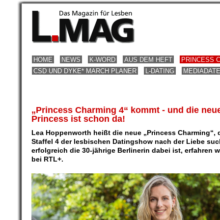
HOME
NEWS
K-WORD
AUS DEM HEFT
PRINCESS 
CSD UND DYKE* MARCH PLANER
L-DATING
MEDIADAT
„Princess Charming 4“ kommt - und die neu
Princess ist schon da!
Lea Hoppenworth heißt die neue „Princess Charming“, d
Staffel 4 der lesbischen Datingshow nach der Liebe suc
erfolgreich die 30-jährige Berlinerin dabei ist, erfahren w
bei RTL+.