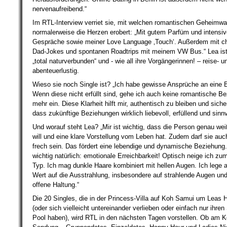
nervenaufreibend.“
Im RTL-Interview verriet sie, mit welchen romantischen Geheimwa
normalerweise die Herzen erobert: „Mit gutem Parfüm und intensi
Gespräche sowie meiner Love Language ‚Touch‘. Außerdem mit c
Dad-Jokes und spontanen Roadtrips mit meinem VW Bus.“ Lea ist
„total naturverbunden“ und - wie all ihre Vorgängerinnen! – reise- u
abenteuerlustig.
Wieso sie noch Single ist? „Ich habe gewisse Ansprüche an eine 
Wenn diese nicht erfüllt sind, gehe ich auch keine romantische B
mehr ein. Diese Klarheit hilft mir, authentisch zu bleiben und siche
dass zukünftige Beziehungen wirklich liebevoll, erfüllend und sinnv
Und worauf steht Lea? „Mir ist wichtig, dass die Person genau wei
will und eine klare Vorstellung vom Leben hat. Zudem darf sie auc
frech sein. Das fördert eine lebendige und dynamische Beziehung
wichtig natürlich: emotionale Erreichbarkeit! Optisch neige ich zu
Typ. Ich mag dunkle Haare kombiniert mit hellen Augen. Ich lege a
Wert auf die Ausstrahlung, insbesondere auf strahlende Augen und
offene Haltung.“
Die 20 Singles, die in der Princess-Villa auf Koh Samui um Leas 
(oder sich vielleicht untereinander verlieben oder einfach nur ihr
Pool haben), wird RTL in den nächsten Tagen vorstellen. Ob am K