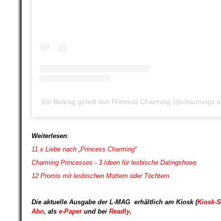
Ein Beitrag geteilt von Princess Charming (@charmings.off
Weiterlesen
:
11 x Liebe nach „Princess Charming“
Charming Princesses - 3 Ideen für lesbische Datingshows
12 Promis mit lesbischen Müttern oder Töchtern
Die aktuelle Ausgabe der L-MAG
erhältlich am Kiosk (
Kiosk-S
Abo
,
als
e-Paper
und bei
Readly
.