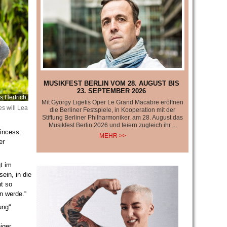
MUSIKFEST BERLIN VOM 28. AUGUST BIS
23. SEPTEMBER 2026
s Hertrich
Mit György Ligetis Oper Le Grand Macabre eröffnen
s will Lea
die Berliner Festspiele, in Kooperation mit der
Stiftung Berliner Philharmoniker, am 28. August das
Musikfest Berlin 2026 und feiern zugleich ihr ...
rincess:
MEHR >>
er
t im
ein, in die
t so
n werde.“
ung“
iger