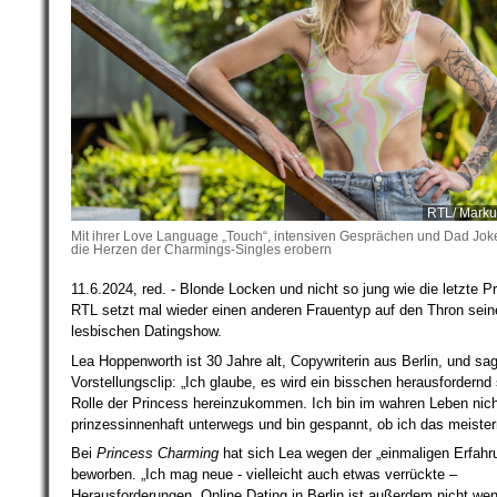
RTL/ Marku
Mit ihrer Love Language „Touch“, intensiven Gesprächen und Dad Joke
die Herzen der Charmings-Singles erobern
11.6.2024, red. - Blonde Locken und nicht so jung wie die letzte P
RTL setzt mal wieder einen anderen Frauentyp auf den Thron sein
lesbischen Datingshow.
Lea Hoppenworth ist 30 Jahre alt, Copywriterin aus Berlin, und sag
Vorstellungsclip: „Ich glaube, es wird ein bisschen herausfordernd s
Rolle der Princess hereinzukommen. Ich bin im wahren Leben nich
prinzessinnenhaft unterwegs und bin gespannt, ob ich das meister
Bei
Princess Charming
hat sich Lea wegen der „einmaligen Erfahr
beworben. „Ich mag neue - vielleicht auch etwas verrückte –
Herausforderungen. Online Dating in Berlin ist außerdem nicht wen