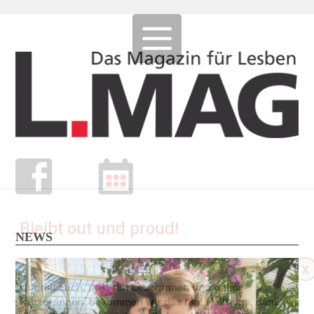
Bleibt out und proud!
NEWS
x
Nur mit euch, unseren Leser:innen und online-
Nutzer:innen, bekommen wir das hin! Helft uns, damit wir