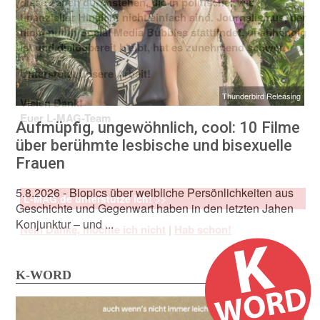
diese Zeiten durchstehen, die in politischer wie
finanzieller Hinsicht nicht einfach sind. Journalismus, der
nicht nur in Social Media Bubbles stattfindet, unabhängig
ist und dialogbereit bleibt, hat es zunehmend schwer.
Unterstützt unsere Arbeit!
Thunderbird Releasing
Vielen Dank!
Euer L-MAG-Team
Aufmüpfig, ungewöhnlich, cool: 10 Filme
über berühmte lesbische und bisexuelle
Frauen
5.8.2026
- Biopics über weibliche Persönlichkeiten aus
L-MAG.de unterstütze ich! >>
Geschichte und Gegenwart haben in den letzten Jahen
Konjunktur – und ...
Nein Danke, möchte ich nicht
|
Hab schon!
K-WORD