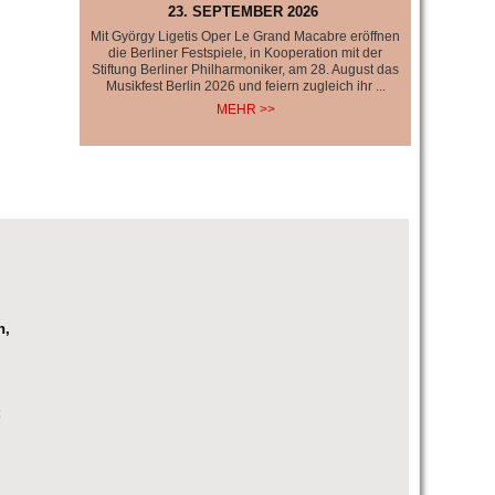
23. SEPTEMBER 2026
Mit György Ligetis Oper Le Grand Macabre eröffnen
die Berliner Festspiele, in Kooperation mit der
Stiftung Berliner Philharmoniker, am 28. August das
Musikfest Berlin 2026 und feiern zugleich ihr ...
MEHR >>
n,