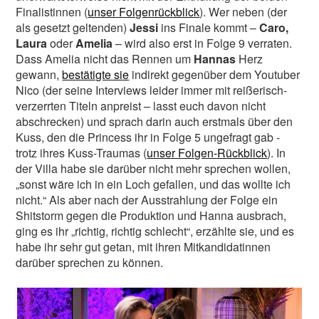
Finalistinnen (
unser Folgenrückblick
). Wer neben (der
als gesetzt geltenden)
Jessi
ins Finale kommt –
Caro,
Laura
oder
Amelia
– wird also erst in Folge 9 verraten.
Dass Amelia nicht das Rennen um
Hannas
Herz
gewann,
bestätigte sie
indirekt gegenüber dem Youtuber
Nico (der seine Interviews leider immer mit reißerisch-
verzerrten Titeln anpreist – lasst euch davon nicht
abschrecken) und sprach darin auch erstmals über den
Kuss, den die Princess ihr in Folge 5 ungefragt gab -
trotz ihres Kuss-Traumas (
unser Folgen-Rückblick
). In
der Villa habe sie darüber nicht mehr sprechen wollen,
„sonst wäre ich in ein Loch gefallen, und das wollte ich
nicht.“ Als aber nach der Ausstrahlung der Folge ein
Shitstorm gegen die Produktion und Hanna ausbrach,
ging es ihr „richtig, richtig schlecht“, erzählte sie, und es
habe ihr sehr gut getan, mit ihren Mitkandidatinnen
darüber sprechen zu können.