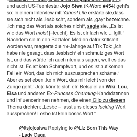
und auch US-Teeniestar
Jojo Siwa
(
K-Word #454
) geht's
so: In einem Interview mit
Yahoo! Life
erklärte sie,
dass
sie sich nicht als „lesbisch“, sondern als „gay“ bezeichne.
„Ich mag das Wort als solches nicht“,
sagte
sie. „Es ist
wie das Wort
moist
[=feucht]. Es ist einfach wie ... igitt!“
Nachdem sie in den Sozialen Medien dafür kritisiert
worden war, reagierte die 19-Jährige auf Tik Tok: „Ich
habe nie gesagt, dass ‚lesbisch‘ ein schmutziges Wort
ist, und das würde ich auch niemals sagen, weil es das
nicht ist. Es ist kein Schimpfwort, und es ist auf keinen
Fall ein Wort, das ich mich auszusprechen schäme.“
Aber es sei eben „kein Wort, das mir leicht von der
Zunge geht.“ Jojo könnte sich ein Beispiel an
Wiki
,
Lou
,
Elsa
und anderen Ex-
Princess Charming-
Kandidatinnen
und Influencerinnen nehmen, die einen
Clip zu diesem
Thema
drehten: „Lesbe – lasst uns dieses
fucking
Wort
aussprechen! Lesbe ist kein böses Wort.“
@itsjojosiwa
Replying to @Liz
Born This Way
- Lady Gaga