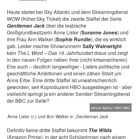
Heute startet bei Sky Atlantic und dem Streamingdienst
WOW (früher:Sky Ticket) die zweite Staffel der Serie
Gentleman Jack
über die lesbische
Großgrundbesitzerin Anne Lister (
Suranne Jones
) und
ihre Frau Ann Walker (
Sophie Rundle
), die es wirklich
gab. Leider machte Showrunnerin
Sally Wainwright
kein
The L Word – Das 19. Jahrhundert
draus und zeigt
in den neuen Folgen neben ihrer (nicht krisensicheren)
Ehe auch – deutlich langweiliger - Listers politische und
geschäftliche Ambitionen und einen zähen Streit um
Anns Erbe. Eine dritte Staffel ist unwahrscheinlich
geworden, seit Koproduzent HBO ausgestiegen ist - aber
vielleicht springt ja ein anderer Sender/ Streamingdienst
der BBC zur Seite?
Aimme Spinks/ HBO/ BBC
Anne Lister (r.) und Ann Walker in „Gentleman Jack
Definitiv keine dritte Staffel bekommt
The Wilds
(Amazon Prime), in der acht Schülerinnen nach einem