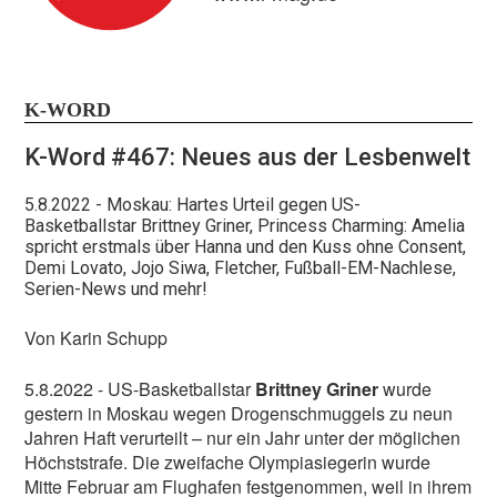
K-WORD
Bleibt out und proud!
K-Word #467: Neues aus der Lesbenwelt
5.8.2022
- Moskau: Hartes Urteil gegen US-
Basketballstar Brittney Griner, Princess Charming: Amelia
Nur mit euch, unseren Leser:innen und online-
spricht erstmals über Hanna und den Kuss ohne Consent,
Nutzer:innen, bekommen wir das hin! Helft uns, damit
Demi Lovato, Jojo Siwa, Fletcher, Fußball-EM-Nachlese,
wir diese Zeiten durchstehen, die in politischer wie
Serien-News und mehr!
x
finanzieller Hinsicht nicht einfach sind. Journalismus,
der nicht nur in Social Media Bubbles stattfindet,
Von Karin Schupp
unabhängig ist und dialogbereit bleibt, hat es
zunehmend schwer.
5.8.2022 - US-Basketballstar
Brittney Griner
wurde
gestern in Moskau wegen Drogenschmuggels zu neun
Unterstützt unsere Arbeit!
Jahren Haft verurteilt – nur ein Jahr unter der möglichen
Höchststrafe. Die zweifache Olympiasiegerin wurde
Vielen Dank!
Mitte Februar am Flughafen festgenommen, weil in ihrem
Euer L-MAG-Team