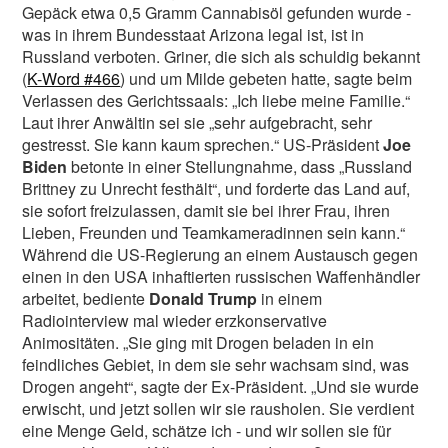
Gepäck etwa 0,5 Gramm Cannabisöl gefunden wurde -
was in ihrem Bundesstaat Arizona legal ist, ist in
Russland verboten. Griner, die sich als schuldig bekannt
(
K-Word #466
) und um Milde gebeten hatte, sagte beim
Verlassen des Gerichtssaals: „Ich liebe meine Familie.“
L-MAG.de unterstütze ich! >>
Laut ihrer Anwältin sei sie „sehr aufgebracht, sehr
gestresst. Sie kann kaum sprechen.“ US-Präsident
Joe
Nein Danke, möchte ich nicht
|
Hab schon!
Biden
betonte in einer Stellungnahme, dass „Russland
Brittney zu Unrecht festhält“, und forderte das Land auf,
sie sofort freizulassen, damit sie bei ihrer Frau, ihren
Lieben, Freunden und Teamkameradinnen sein kann.“
Während die US-Regierung an einem Austausch gegen
einen in den USA inhaftierten russischen Waffenhändler
arbeitet, bediente
Donald Trump
in einem
Radiointerview mal wieder erzkonservative
Animositäten. „Sie ging mit Drogen beladen in ein
feindliches Gebiet, in dem sie sehr wachsam sind, was
Drogen angeht“, sagte der Ex-Präsident. „Und sie wurde
erwischt, und jetzt sollen wir sie rausholen. Sie verdient
eine Menge Geld, schätze ich - und wir sollen sie für