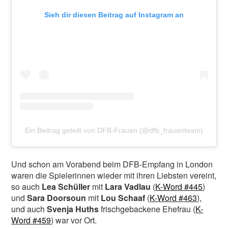
Sieh dir diesen Beitrag auf Instagram an
Ein Beitrag geteilt von DFB-Frauen (@dfb_frauenteam)
Und schon am Vorabend beim DFB-Empfang in London
waren die Spielerinnen wieder mit ihren Liebsten vereint,
so auch
Lea Schüller
mit
Lara Vadlau
(
K-Word #445
)
und
Sara Doorsoun
mit
Lou Schaaf
(
K-Word #463
),
und auch
Svenja Huths
frischgebackene Ehefrau (
K-
Word #459
) war vor Ort.