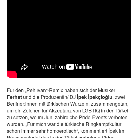
Für den „Pehlivan“-Remix haben sich der Musiker
Ferhat
und die Produzentin/ DJ
İpek İpekçioğlu
, zwei
Berliner:innen mit türkischen Wurzeln, zusammengetan,
um ein Zeichen für Akzeptanz von LGBTIQ in der Türkei
zu setzen, wo im Juni zahlreiche Pride-Events verboten
wurden. „Für mich war die türkische Ringkampfkultur
schon immer sehr homoerotisch“, kommentiert İpek im
Pressematerial das in der Türkei verbotene Video.