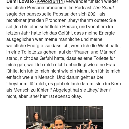
Demi Lovato
(
K-Word #411
) verwendet für sich wieder
weibliche Personalpronomen. Im Podcast
The Spout
sagte der pansexuelle Popstar, der sich 2021 als
nichtbinär (mit den Pronomen „they/ them“) outete: Sie
sei „Ich bin eine sehr fluide Person, und vor allem im
letzten Jahr hatte ich das Gefühl, dass meine Energie
ausgeglichen war, meine männliche und meine
weibliche Energie, so dass ich, wenn ich die Wahl hatte,
in eine Toilette zu gehen, auf der ‘Frauen und Männer’
stand, nicht das Gefühl hatte, dass es eine Toilette für
mich gab, weil ich mich nicht unbedingt wie eine Frau
fühlte. Ich fühlte mich nicht wie ein Mann. Ich fühlte mich
einfach wie ein Mensch. Und darum geht es bei
‘they/them’ für mich, es geht einfach darum, sich im Kern
als Mensch zu fühlen.” Abgelegt hat sie „they/ them“
nicht, aber „she/ her“ ist ebenso okay.