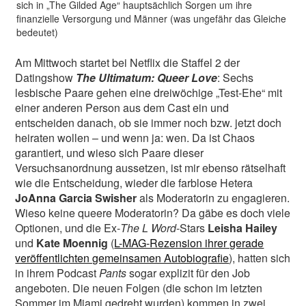
sich in „The Gilded Age“ hauptsächlich Sorgen um ihre
finanzielle Versorgung und Männer (was ungefähr das Gleiche
bedeutet)
Am Mittwoch startet bei Netflix die Staffel 2 der
Datingshow
The Ultimatum: Queer Love
: Sechs
lesbische Paare gehen eine dreiwöchige „Test-Ehe“ mit
einer anderen Person aus dem Cast ein und
entscheiden danach, ob sie immer noch bzw. jetzt doch
heiraten wollen – und wenn ja: wen. Da ist Chaos
garantiert, und wieso sich Paare dieser
Versuchsanordnung aussetzen, ist mir ebenso rätselhaft
wie die Entscheidung, wieder die farblose Hetera
JoAnna Garcia Swisher
als Moderatorin zu engagieren.
Wieso keine queere Moderatorin? Da gäbe es doch viele
Optionen, und die Ex-
The L Word
-Stars
Leisha Hailey
und
Kate Moennig
(
L-MAG-Rezension ihrer gerade
veröffentlichten gemeinsamen Autobiografie
), hatten sich
in ihrem Podcast
Pants
sogar explizit für den Job
angeboten. Die neuen Folgen (die schon im letzten
Sommer im Miami gedreht wurden) kommen in zwei