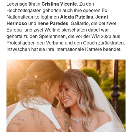
Lebensgefährtin
Cristina Vicente
. Zu den
Hochzeitsgästen gehörten auch ihre queeren Ex-
Nationalteamkolleginnen
Alexia Putellas
,
Jenni
L-MAG.de unterstütze ich! >>
Hermoso
und
Irene Paredes
. Gallardo, die bei zwei
Europa- und zwei Weltmeisterschaften dabei war,
Nein Danke, möchte ich nicht
|
Hab schon!
gehörte zu den Spielerinnen, die vor der WM 2023 aus
Protest gegen den Verband und den Coach zurücktraten.
Inzwischen hat sie ihre internationale Karriere beendet.