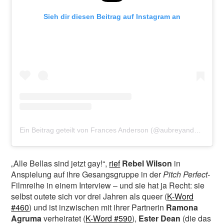
Sieh dir diesen Beitrag auf Instagram an
Ein Beitrag geteilt von Frances Anderson (@aubreyandersonemmons)
„Alle Bellas sind jetzt gay!“,
rief
Rebel Wilson
in
Anspielung auf ihre Gesangsgruppe in der
Pitch Perfect-
Filmreihe in einem Interview – und sie hat ja Recht: sie
selbst outete sich vor drei Jahren als queer (
K-Word
#460
) und ist inzwischen mit ihrer Partnerin
Ramona
Agruma
verheiratet (
K-Word #590
),
Ester Dean
(die das