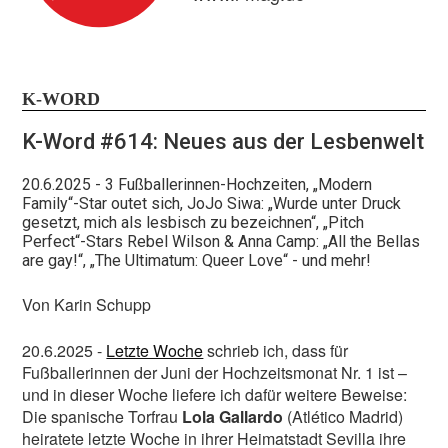
Bleibt out und proud!
K-WORD
K-Word #614: Neues aus der Lesbenwelt
Nur mit euch, unseren Leser:innen und online-
20.6.2025
- 3 Fußballerinnen-Hochzeiten, „Modern
Nutzer:innen, bekommen wir das hin! Helft uns, damit
Family“-Star outet sich, JoJo Siwa: „Wurde unter Druck
x
wir diese Zeiten durchstehen, die in politischer wie
gesetzt, mich als lesbisch zu bezeichnen“, „Pitch
finanzieller Hinsicht nicht einfach sind. Journalismus,
Perfect“-Stars Rebel Wilson & Anna Camp: „All the Bellas
der nicht nur in Social Media Bubbles stattfindet,
are gay!“, „The Ultimatum: Queer Love“ - und mehr!
unabhängig ist und dialogbereit bleibt, hat es
Von Karin Schupp
zunehmend schwer.
Unterstützt unsere Arbeit!
20.6.2025 -
Letzte Woche
schrieb ich, dass für
Fußballerinnen der Juni der Hochzeitsmonat Nr. 1 ist –
Vielen Dank!
und in dieser Woche liefere ich dafür weitere Beweise:
Euer L-MAG-Team
Die spanische Torfrau
Lola Gallardo
(Atlético Madrid)
heiratete letzte Woche in ihrer Heimatstadt Sevilla ihre