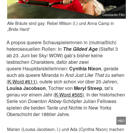
Constantin Film
Alle Bräute sind gay: Rebel Wilson (l.) und Anna Camp in
„Bride Hard“
A propos queere Schauspielerinnen in (mutmaßlich)
heterosexuellen Rollen: In
The Gilded Age
(Staffel 3
ab 23. Juni bei Sky/ WOW) gab’s bisher keine
lesbischen Charaktere, dafür aber zwei
queere Hauptdarstellerinnen:
Cynthia Nixon
, gerade
auch als queere Miranda in
And Just Like That
zu sehen
(
K-Word #611
), outete sich schon vor über 20 Jahren,
Louisa Jacobson
, Tochter von
Meryl Streep
, tat’s
genau vor einem Jahr (
K-Word #565
). In der historischen
Serie von
Downton Abbey-
Schöpfer Julian Fellowes
spielen die beiden Tante und Nichte in New Yorks
Oberschicht der 1880er Jahre.
HBO
Marian (Louisa Jacobson, l.) und Ada (Cynthia Nixon) machen