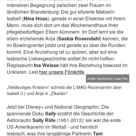
intensiven Begegnung zwischen zwei Frauen im
ländlichen Brandenburg: Die gut situierte Maklerin
Isabell (
Nina Hoss
), gerade in einer Ehekrise mit ihrem
Mann, muss sich dort um das Wochenendhaus ihrer
pflegebedürftigen Eltern kümmern. Im Dorf lernt sie die
allein erziehende Anja (
Saskia Rosendahl
) kennen, die
im Bowlingcenter jobbt und gerade so über die Runden
kommt. Eine Anziehung ist zu spüren, aber auf eine
lesbische Liebesgeschichte solltet ihr nicht hoffen:
Regisseurin
Ina Weisse
hält ihre Beziehung bewusst im
Unklaren. Lest
hier unsere Filmkritik
.
Judith Kaufmann/ Lupa Film
„Vieldeutiges Knistern“ schrieb die L-MAG-Rezensentin über
Isabell (l.) und Anja in „Zikaden“
Jetzt bei Disney+ und National Geographic: Die
spannende Doku
Sally
erzählt die Geschichte der
Astronautin
Sally Ride
(1951-2012): sie war die erste
US-Amerikanerin im Weltall - und heimlich
lesbisch, was ihre langjährige Partnerin
Tam