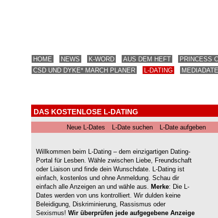
HOME
NEWS
K-WORD
AUS DEM HEFT
PRINCESS 
CSD UND DYKE* MARCH PLANER
L-DATING
MEDIADAT
DAS KOSTENLOSE L-DATING
Neue L-Dates
L-Date suchen
L-Date aufgeben
Willkommen beim L-Dating – dem einzigartigen Dating-
Portal für Lesben. Wähle zwischen Liebe, Freundschaft
oder Liaison und finde dein Wunschdate. L-Dating ist
einfach, kostenlos und ohne Anmeldung. Schau dir
einfach alle Anzeigen an und wähle aus.
Merke
: Die L-
Dates werden von uns kontrolliert. Wir dulden keine
Beleidigung, Diskriminierung, Rassismus oder
Sexismus!
Wir überprüfen jede aufgegebene Anzeige