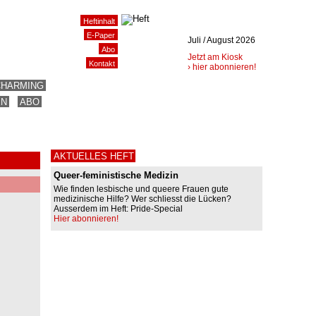
Heftinhalt
E-Paper
Juli / August 2026
Abo
Jetzt am Kiosk
Kontakt
› hier abonnieren!
CHARMING
EN
ABO
AKTUELLES HEFT
Queer-feministische Medizin
Wie finden lesbische und queere Frauen gute
medizinische Hilfe? Wer schliesst die Lücken?
Ausserdem im Heft: Pride-Special
Hier abonnieren!