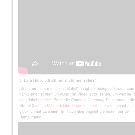
5. Lara Hulo, „Brich mir nicht mein Herz“
„Brich mir nicht mein Herz, Rahel“, singt die Indiepop-Newcomerin
damit einen echten Ohrwurm. Im Video ist zu sehen, um welche R
sich dabei handelt: Es ist die
Princess Charming
-Teilnehmerin, die
Staffel 3
in ihre Mitkandidatin Maria verliebte
– inzwischen ist sie 
glücklich mit Lara liiert. Im November beginnt die erste Tour der
Hamburgerin.