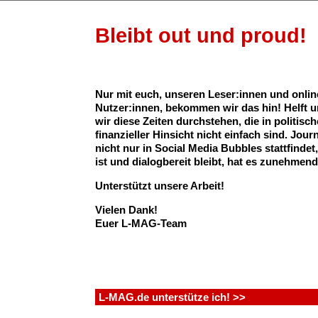
Bleibt out und proud!
Nur mit euch, unseren Leser:innen und onlin
Nutzer:innen, bekommen wir das hin! Helft u
wir diese Zeiten durchstehen, die in politisch
finanzieller Hinsicht nicht einfach sind. Jour
nicht nur in Social Media Bubbles stattfinde
ist und dialogbereit bleibt, hat es zunehmen
2. Fletcher, „Pretending“
Unterstützt unsere Arbeit!
Auf ihrer Tour verzauberte die US-Musikerin auch die deutschen
Lesbenherzen (darunter
auch Fußballnationalspielerin Sara Doors
Vielen Dank!
fantasiert sich doch bestimmt die eine oder andere in dieses Video 
Euer L-MAG-Team
dem Fletcher heimlich in ihre Mitbewohnerin (Isabella Lalonde) verli
„Es geht um diese eine Person, die du im Hinterkopf hast, wo du d
Werden wir diejenigen sein, die am Ende zusammenkommen?“, sa
ihrem Song. Und keine Sorge: Lalonde ist es nicht!
L-MAG.de unterstütze ich! >>