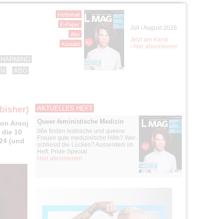
Heftinhalt
E-Paper
Juli / August 2026
Abo
Jetzt am Kiosk
Kontakt
› hier abonnieren!
CHARMING
EN
ABO
bisher)
AKTUELLES HEFT
Queer-feministische Medizin
von Arooj
Wie finden lesbische und queere
 die 10
Frauen gute medizinische Hilfe? Wer
24 (und
schliesst die Lücken? Ausserdem im
Heft: Pride-Special
Hier abonnieren!