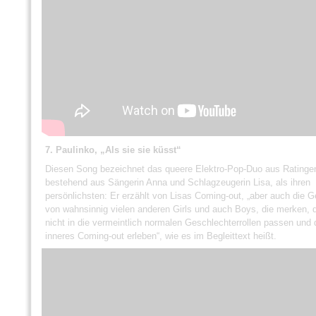
7. Paulinko, „Als sie sie küsst“
Diesen Song bezeichnet das queere Elektro-Pop-Duo aus Ratinge
bestehend aus Sängerin Anna und Schlagzeugerin Lisa, als ihren
persönlichsten: Er erzählt von Lisas Coming-out, „aber auch die 
von wahnsinnig vielen anderen Girls und auch Boys, die merken, 
nicht in die vermeintlich normalen Geschlechterrollen passen und d
inneres Coming-out erleben“, wie es im Begleittext heißt.