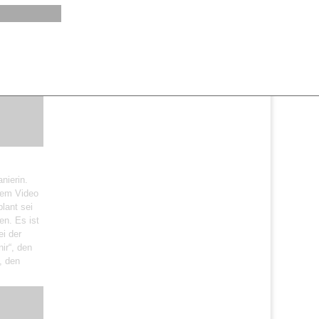
nierin.
 dem Video
lant sei
en. Es ist
i der
ir“, den
, den