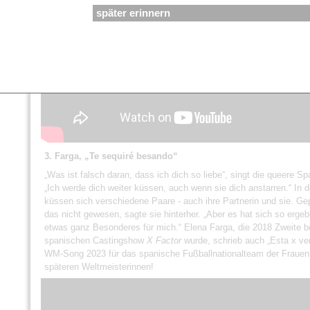
später erinnern
3. Farga, „Te sequiré besando“
„Was ist falsch daran, dass ich dich so liebe“, singt die queere Spa
„Ich werde dich weiter küssen, auch wenn sie dich anstarren.“ In
küssen sich verschiedene Paare - auch ihre Partnerin und sie. Gep
das nicht gewesen, sagte sie hinterher. „Aber es hat sich so ergeb
etwas ganz Besonderes für mich.“ Elena Farga, die 2018 Zweite be
spanischen Castingshow
X Factor
wurde, schrieb auch „Esta x ven
WM-Song 2023 für das spanische Fußballnationalteam der Frauen
späteren Weltmeisterinnen!