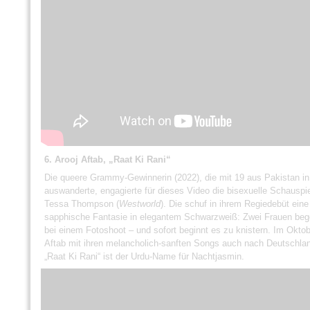
6. Arooj Aftab, „Raat Ki Rani“
Die queere Grammy-Gewinnerin (2022), die mit 19 aus Pakistan i
auswanderte, engagierte für dieses Video die bisexuelle Schauspie
Tessa Thompson (
Westworld
). Die schuf in ihrem Regiedebüt eine
sapphische Fantasie in elegantem Schwarzweiß: Zwei Frauen beg
bei einem Fotoshoot – und sofort beginnt es zu knistern. Im Okt
Aftab mit ihren melancholich-sanften Songs auch nach Deutschlan
„Raat Ki Rani“ ist der Urdu-Name für Nachtjasmin.