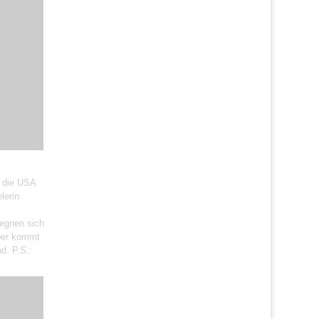
n die USA
lerin
egnen sich
ober kommt
d. P.S.: