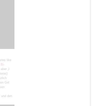
stes like
 Bi-
 aber „I
teras)
rlich
in Girl
ssen
, und den