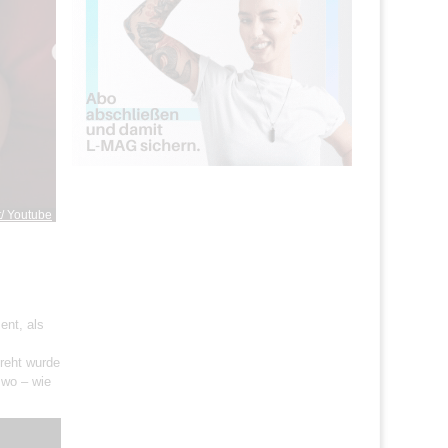
/ Youtube
ent, als
dreht wurde
 wo – wie