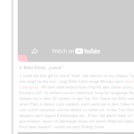
4. Billie Eilish, „Lunch“
„I could eat that girl for lunch/ Yeah, she dances on my tongue/ Ta
she might be the one“, singt Billie Eilish einige Monate nach
ihrem
Coming-out
. Mit dem wohl lesbischsten Pop-Hit aller Zeiten (sorry,
Kissed a Girl“ ist einfach nur ein harmloser Song für neugierige He
landete sie in über 30 Ländern in den Top Ten. Damit hat Billie natü
einen Platz in dieser Liste verdient, auch wenn sie in dem Video ke
zum Lunch verspeist und nur alleine zu sehen ist. In den Text flo
übrigens auch eigene Erfahrungen ein: „Einen Teil davon habe ich
geschrieben, bevor ich überhaupt etwas mit einem Mädchen hatte
Rest dann danach“, verriet sie dem
Rolling Stone.