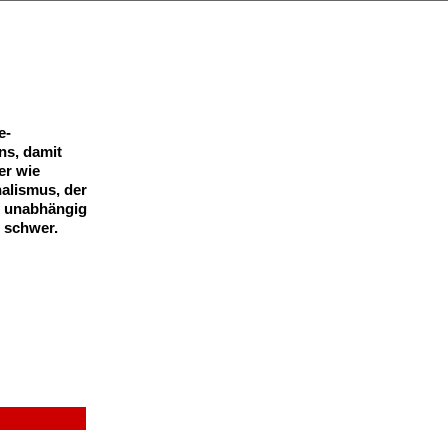
e-
ns, damit
er wie
nalismus, der
t, unabhängig
d schwer.
oun
) - da
rein, in
ebt ist.
ich fragst:
gte sie zu