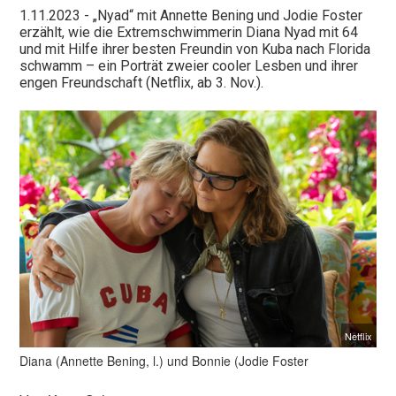
1.11.2023
- „Nyad“ mit Annette Bening und Jodie Foster
erzählt, wie die Extremschwimmerin Diana Nyad mit 64
Bleibt out und proud!
und mit Hilfe ihrer besten Freundin von Kuba nach Florida
schwamm – ein Porträt zweier cooler Lesben und ihrer
engen Freundschaft (Netflix, ab 3. Nov.).
Nur mit euch, unseren Leser:innen und online-
Nutzer:innen, bekommen wir das hin! Helft uns, damit wir
diese Zeiten durchstehen, die in politischer wie finanzieller
Hinsicht nicht einfach sind. Journalismus, der nicht nur in
Social Media Bubbles stattfindet, unabhängig ist und
dialogbereit bleibt, hat es zunehmend schwer.
Unterstützt unsere Arbeit!
Vielen Dank!
Euer L-MAG-Team
Netflix
Diana (Annette Bening, l.) und Bonnie (Jodie Foster