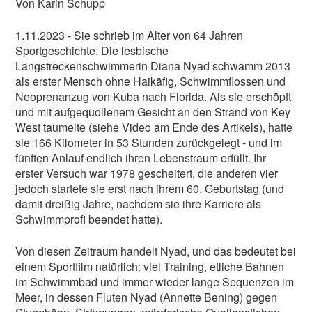
Von Karin Schupp
L-MAG.de unterstütze ich! >>
1.11.2023 - Sie schrieb im Alter von 64 Jahren
Nein Danke, möchte ich nicht
|
Hab schon!
Sportgeschichte: Die lesbische
Langstreckenschwimmerin Diana Nyad schwamm 2013
als erster Mensch ohne Haikäfig, Schwimmflossen und
Neoprenanzug von Kuba nach Florida. Als sie erschöpft
und mit aufgequollenem Gesicht an den Strand von Key
West taumelte (siehe Video am Ende des Artikels), hatte
sie 166 Kilometer in 53 Stunden zurückgelegt - und im
fünften Anlauf endlich ihren Lebenstraum erfüllt. Ihr
erster Versuch war 1978 gescheitert, die anderen vier
jedoch startete sie erst nach ihrem 60. Geburtstag (und
damit dreißig Jahre, nachdem sie ihre Karriere als
Schwimmprofi beendet hatte).
Von diesen Zeitraum handelt Nyad, und das bedeutet bei
einem Sportfilm natürlich: viel Training, etliche Bahnen
im Schwimmbad und immer wieder lange Sequenzen im
Meer, in dessen Fluten Nyad (Annette Bening) gegen