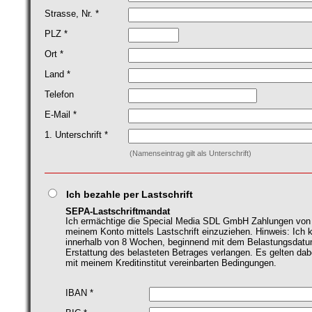
Strasse, Nr. *
PLZ *
Ort *
Land *
Telefon
E-Mail *
1. Unterschrift *
(Namenseintrag gilt als Unterschrift)
Ich bezahle per Lastschrift
SEPA-Lastschriftmandat
Ich ermächtige die Special Media SDL GmbH Zahlungen von
meinem Konto mittels Lastschrift einzuziehen. Hinweis: Ich 
innerhalb von 8 Wochen, beginnend mit dem Belastungsdatu
Erstattung des belasteten Betrages verlangen. Es gelten dab
mit meinem Kreditinstitut vereinbarten Bedingungen.
IBAN *