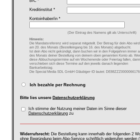
BIC *
Kreditinstitut *
Kontoinhaber/in *
(Der Eintrag des Namens gilt als Unterschrift)
Hinweis:
Die Mandatsreferenz wird separat mitgeteilt. Der Betrag für dein Abo wir
am 20. des Monats (Bestelleingang bis 16. des Monats) abgebucht.
Ist dein Abo nicht gekündigt, dann buchen wir in den Folgejahren immer 
des Monats deiner Bestellung von deinem oben genannten Konto ab. We
diese Abbuchungstermine auf ein Wochenende oder Feiertag fallen, dann
verschieben sich diese Termine auf den jeweils danach liegenden
Bankarbeitstag.
Die Special Media SDL GmbH Gläubiger-ID lautet: DE88ZZZ0000066176
Ich bezahle per Rechnung
Bitte lies unsere
Datenschutzerklärung
Ich stimme der Nutzung meiner Daten im Sinne dieser
Datenschutzerklärung
zu
Widerrufsrecht:
Die Bestellung kann innerhalb der folgenden 2 
ohne Begründung beim Abo-Service schriftlich widerrufen werden