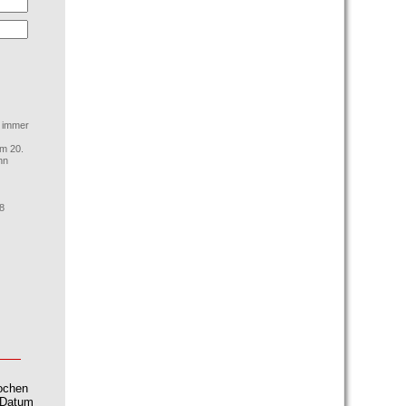
d immer
am 20.
nn
8
Wochen
 (Datum