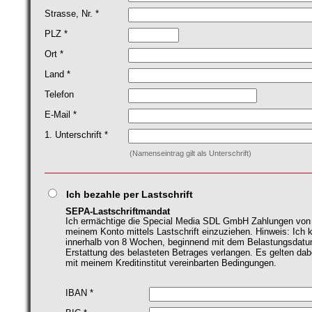
Strasse, Nr. *
PLZ *
Ort *
Land *
Telefon
E-Mail *
1. Unterschrift *
(Namenseintrag gilt als Unterschrift)
Ich bezahle per Lastschrift
SEPA-Lastschriftmandat
Ich ermächtige die Special Media SDL GmbH Zahlungen von
meinem Konto mittels Lastschrift einzuziehen. Hinweis: Ich 
innerhalb von 8 Wochen, beginnend mit dem Belastungsdatu
Erstattung des belasteten Betrages verlangen. Es gelten dab
mit meinem Kreditinstitut vereinbarten Bedingungen.
IBAN *