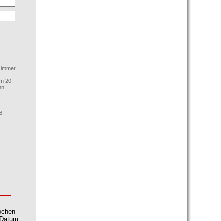
d immer
am 20.
nn
8
Wochen
 (Datum