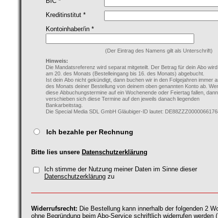
BIC *
Kreditinstitut *
Kontoinhaber/in *
(Der Eintrag des Namens gilt als Unterschrift)
Hinweis:
Die Mandatsreferenz wird separat mitgeteilt. Der Betrag für dein Abo wir
am 20. des Monats (Bestelleingang bis 16. des Monats) abgebucht.
Ist dein Abo nicht gekündigt, dann buchen wir in den Folgejahren immer 
des Monats deiner Bestellung von deinem oben genannten Konto ab. We
diese Abbuchungstermine auf ein Wochenende oder Feiertag fallen, dann
verschieben sich diese Termine auf den jeweils danach liegenden
Bankarbeitstag.
Die Special Media SDL GmbH Gläubiger-ID lautet: DE88ZZZ0000066176
Ich bezahle per Rechnung
Bitte lies unsere
Datenschutzerklärung
Ich stimme der Nutzung meiner Daten im Sinne dieser
Datenschutzerklärung
zu
Widerrufsrecht:
Die Bestellung kann innerhalb der folgenden 2 
ohne Begründung beim Abo-Service schriftlich widerrufen werden