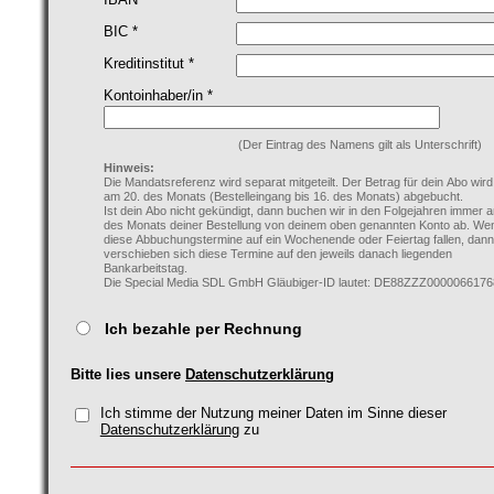
BIC *
Kreditinstitut *
Kontoinhaber/in *
(Der Eintrag des Namens gilt als Unterschrift)
Hinweis:
Die Mandatsreferenz wird separat mitgeteilt. Der Betrag für dein Abo wir
am 20. des Monats (Bestelleingang bis 16. des Monats) abgebucht.
Ist dein Abo nicht gekündigt, dann buchen wir in den Folgejahren immer 
des Monats deiner Bestellung von deinem oben genannten Konto ab. We
diese Abbuchungstermine auf ein Wochenende oder Feiertag fallen, dann
verschieben sich diese Termine auf den jeweils danach liegenden
Bankarbeitstag.
Die Special Media SDL GmbH Gläubiger-ID lautet: DE88ZZZ0000066176
Ich bezahle per Rechnung
Bitte lies unsere
Datenschutzerklärung
Ich stimme der Nutzung meiner Daten im Sinne dieser
Datenschutzerklärung
zu