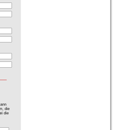
kann
m, die
ei die