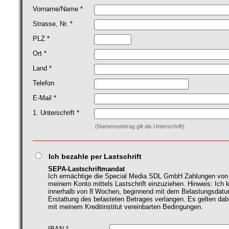
Vorname/Name *
Strasse, Nr. *
PLZ *
Ort *
Land *
Telefon
E-Mail *
1. Unterschrift *
(Namenseintrag gilt als Unterschrift)
Ich bezahle per Lastschrift
SEPA-Lastschriftmandat
Ich ermächtige die Special Media SDL GmbH Zahlungen von
meinem Konto mittels Lastschrift einzuziehen. Hinweis: Ich 
innerhalb von 8 Wochen, beginnend mit dem Belastungsdatu
Erstattung des belasteten Betrages verlangen. Es gelten dab
mit meinem Kreditinstitut vereinbarten Bedingungen.
IBAN *