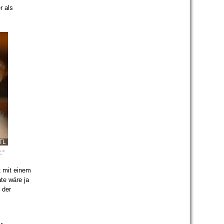
r als
TL
.“
t mit einem
te wäre ja
 der