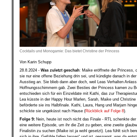
Cocktails und Monogamie: Das bietet Christine der Princess
Von Karin Schupp
28.8.2024 -
Was zuletzt geschah
: Maike eröffnete der Princess, 
sie nur eine offene Beziehung drin sei, und kündigte danach in der 
Ausstieg an. Sie blieb dann aber doch, weil Leas Verhalten Anlass
Hoffnungsschimmern gab. Zwei Besties der Princess kamen zu 
entschieden sich für ein Einzeldate mit Kathi, das zur Therapiest
Lea küsste in der Happy Hour Marlen, Sarah, Maike und Christine
beförderte sie ins Halbfinale. Kathi, Laura, Hang und Marjam hing
schickte sie ungeküsst nach Hause (
Rückblick auf Folge 8
).
Folge 9:
Nein, heute ist noch nicht das Finale - RTL schenkte der
eine weitere Episode, um ihr die Zeit zu geben, eine zweite glaub
Finalistin zu suchen (Maike ist ja wohl gesetzt). Lea fühlt sich berei
sich in ihre „Gefühle fallen lassen“ und ist „gespannt, was da entst