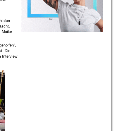
hlafen
ascht,
t Maike
geholfen“,
t. Die
m Interview