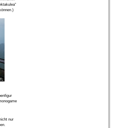
ektakulea“
können.)
TL
benfigur
e monogame
nicht nur
ben.