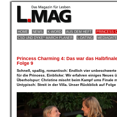
HOME
NEWS
K-WORD
AUS DEM HEFT
PRINCESS 
CSD UND DYKE* MARCH PLANER
L-DATING
MEDIADAT
Princess Charming 4: Das war das Halbfinale
Folge 9
Schnell, spaßig, romantisch: Endlich vier unbeschwerte
für die Princess. Einblicke: Wir erfahren einiges Neues 
Überholspur: Christine mischt beim Kampf ums Finale m
Untypisch: Streit in der Villa. Unser Rückblick auf Folge 