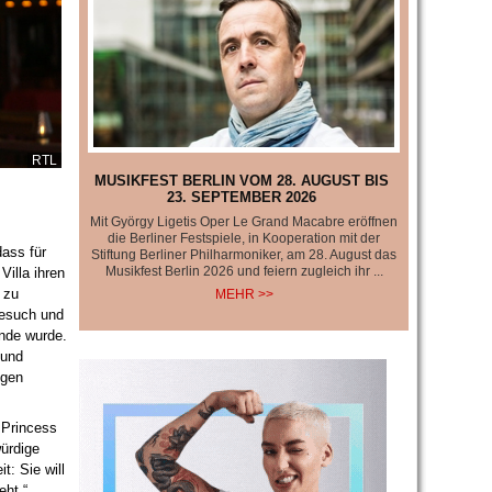
RTL
MUSIKFEST BERLIN VOM 28. AUGUST BIS
23. SEPTEMBER 2026
Mit György Ligetis Oper Le Grand Macabre eröffnen
die Berliner Festspiele, in Kooperation mit der
dass für
Stiftung Berliner Philharmoniker, am 28. August das
Musikfest Berlin 2026 und feiern zugleich ihr ...
Villa ihren
 zu
MEHR >>
Besuch und
unde wurde.
 und
egen
 Princess
würdige
t: Sie will
eht.“