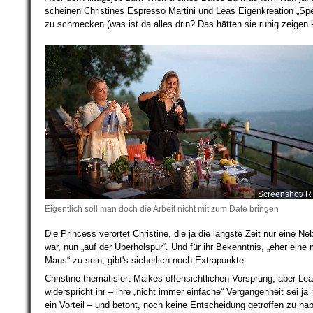
scheinen Christines Espresso Martini und Leas Eigenkreation „Sp
zu schmecken (was ist da alles drin? Das hätten sie ruhig zeigen 
Screenshot/ R
Eigentlich soll man doch die Arbeit nicht mit zum Date bringen
Die Princess verortet Christine, die ja die längste Zeit nur eine Ne
war, nun „auf der Überholspur“. Und für ihr Bekenntnis, „eher ein
Maus“ zu sein, gibt's sicherlich noch Extrapunkte.
Christine thematisiert Maikes offensichtlichen Vorsprung, aber Lea
widerspricht ihr – ihre „nicht immer einfache“ Vergangenheit sei ja 
ein Vorteil – und betont, noch keine Entscheidung getroffen zu ha