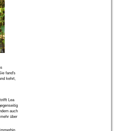
TL
ns
Sie fand's
und kehrt,
rifft Lea
gegenseitig
ondern auch
r mehr über
 Immerhin