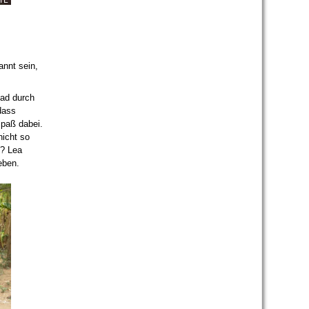
TL
annt sein,
uad durch
dass
Spaß dabei.
nicht so
n? Lea
eben.