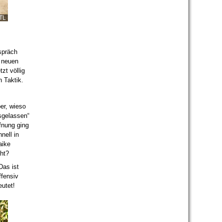
TL
spräch
 neuen
zt völlig
n Taktik.
er, wieso
osgelassen“
fnung ging
nell in
aike
cht?
Das ist
ffensiv
utet!