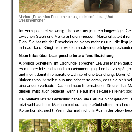
R
Marlen: „Es wurden Endorphine ausgeschüttet“ - Lea: „Und
Stresshormone.“
Im Haus passiert so wenig, dass wir uns jetzt ein langweiliges Ge
zwischen Sarah und Maike anhören müssen. Maike erläutert ihren
Plan: Sie hat mit der Entscheidung nichts mehr zu tun - die liegt jet
in Leas Hand. Klingt nicht wirklich nach einer erfolgversprechende
Neue Infos über Leas gescheiterte offene Beziehung
À propos Scheitern: Im Dschungel sprechen Lea und Marlen darüb
es mit ihrer letzten Freundin auseinander ging. Lea hat zu spät „l
und meint damit ihre bereits erwähnte offene Beziehung. Deren Öf
übrigens von ihr selbst aus und scheiterte daran, dass sie sich sch
eine andere verliebte. Das sind neue Informationen für uns! Hat M
diesen Twist auch bedacht, wenn sie auf ihre sexuelle Freiheit po
Bei Marlens letzter Beziehung haben „die Gefühle nicht gereicht“. 
jetzt wohl auch so: Marlen bleibt auffällig zurückhaltend, als Lea o
Körperkontakt sucht. Wenn das mal nicht ihr Aus in der Show bede