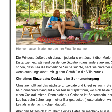
R
Hier vermasselt Marlen gerade ihre Final-Teilnahme
Die Princess äußert sich danach jedenfalls enttäuscht über Marle
Distanzierheit, während bei der die Situation ganz anders ankam: 
schön, dass Lea die körperliche Suche suchte, sagt sie hinterher 
wenn auch ungeküsst, mit „gutem Gefühl“ in die Villa zurück.
Christines Einzeldate: Cocktails im Sonnenuntergang
Christine hofft auf das nächste Einzeldate und kriegt es auch. Sie t
bei Sonnenuntergang auf einer Aussichtsplattform, wo sich beide 
einen Cocktail mixen. Denn nicht nur Christine ist Barkeeperin, s
Lea hat zehn Jahre lang in einer Bar gearbeitet (heute erfahren wi
Lea als in den acht Folgen davor!).
Aber den Alltagsjob zum Thema eines Dates zu machen? Nun ja.