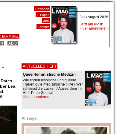
Heftinhalt
E-Paper
Juli / August 2026
Abo
Jetzt am Kiosk
Kontakt
› hier abonnieren!
CHARMING
EN
ABO
 -
AKTUELLES HEFT
Queer-feministische Medizin
Wie finden lesbische und queere
 Dates
Frauen gute medizinische Hilfe? Wer
über Lea.
schliesst die Lücken? Ausserdem im
it.
Heft: Pride-Special
9.
Hier abonnieren!
Anzeige