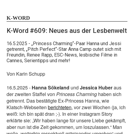
K-WORD
K-Word #609: Neues aus der Lesbenwelt
16.5.2025
- „Princess Charming“-Paar Hanna und Jessi
getrennt, „Pitch Perfect“-Star Anna Camp outet sich mit
Freundin, Renee Rapp, ESC-News, lesbische Filme in
Cannes, Serientipps und mehr!
Von Karin Schupp
16.5.2025 -
Hanna Sökeland
und
Jessica Huber
aus
der zweiten Staffel von
Princess Charming
haben sich
getrennt. Das bestätigte Ex-Princess Hanna, wie
Klatsch-Webseiten
berichteten
, vor zwei Wochen (ja, ich
weiß: ich bin spät dran ;-). In einer Instagram Story
erklärte sie: „Wir haben lange für unsere Liebe gekämpft,
aber nun ist die Zeit gekommen, um loszulassen.“ Man
wolle „weiterhin respektvoll miteinander umgehen“ und