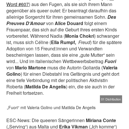
Word #607
) aus den Fugen, als sie sich ihrem Mann
gegenüber als queer outet: Er beantragt daraufhin das
alleinige Sorgercht für ihren gemeinsamen Sohn.
Des
Preuves D‘Amour
von
Alice Douard
folgt einem
Frauenpaar, das sich auf die Geburt ihres ersten Kinds
vorbereitet. Während Nadia (
Monia Chokri
) schwanger
ist, muss sich Céline (
Ella Rumpf,
Freud
) für die spätere
Adoption von 15 Freund:innen und Verwandten
bescheinigen lassen, dass sie eine „gute Mutter“ sein
wird... Und im italienischen Wettbewerbsbeitrag
Fuori
von
Mario Martone
muss die Autorin Goliarda (
Valeria
Golino
) für einen Diebstahl ins Gefängnis und geht dort
eine tiefe Verbindung mit der politischen Aktivistin
Roberta (
Matilda De Angelis
) ein, die sie auch in der
Freiheit fortsetzen.
01 Distribution
„Fuori“ mit Valeria Golino und Matilda De Angelis
ESC-News: Die queeren Sängerinnen
Miriana Conte
(„Serving“) aus Malta und
Erika Vikman
(„Ich komme“)