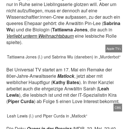
nur in Ruhe seine Lieblingsserie glotzen will. Aber um
nicht aufzufliegen, muss er dennoch auf eine
Wissenschaftler:innen-Crew aufpassen, zu der auch ein
queeres Ehepaar gehört: die Anwältin Pin-Lee (
Sabrina
Wu
) und die Biologin (
Tattiawna Jones
, die auch in
Verliebt unterm Weihnachtsbaum
eine lesbische Rolle
spielte).
Apple TV+
Tattiawna Jones (l.) und Sabrina Wu (daneben) in „Murderbot“
Bei Universal TV startet am 17. Mai ein Remake der
80er-Jahre-Anwaltsserie
Matlock
, jetzt aber mit
weiblicher Hauptfigur (
Kathy Bates
). In ihrer Kanzlei
arbeitet auch die ehrgeizige Anwältin Sarah (
Leah
Lewis
), die lesbisch ist und mit der IT-Spezialistin Kira
(
Piper Curda
) ab Folge 5 einen Love Interest bekommt.
CBS
Leah Lewis (l.) und Piper Curda in „Matlock“
Die Doku
Queer in der Provinz
(MDR, 22. Mai, 22:40