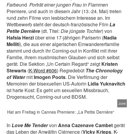
Farbe
und
Porträt einer jungen Frau in Flammen
Premiere, und auch in diesem Jahr (13.-24. Mai) treten
rund zehn Filme von lesbischem Interesse an. Im
Wettbewerb steht der deutsch-französische Film
La
Petite Dernière
(dt. Titel:
Die jüngste Tochter
) von
Hafsia Herzi
über eine 17-jährigen Pariserin (
Nadia
Melliti
), die aus einer algerischen Einwandererfamilie
stammt und durch ihr Coming-out in Konflikt mit ihrer
Familie, ihrem muslimischen Glauben und sich selbst
gerät. Die Sektion „Un Certain Regard“ zeigt
Kristen
Stewarts
(
K-Word #606
) Regiedebüt
The Chronology
of Water
mit
Imogen Poots
. Die Verfilmung der
Memoiren der bisexuellen US-Autorin
Lidia Yuknavitch
ist harte Kost: Es geht um sexuellen Missbrauch,
Drogensucht, Coming-out und BDSM.
June
Hat am Freitag in Cannes Premiere: „La Petite Dernière“
In
Love Me Tender
von
Anna Cazenave Cambet
gerät
das Leben der Anwältin Clémence (
Vicky Krieps
,
K-