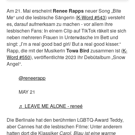
Am 21. Mai erscheint
Renee Rapps
neuer Song „Bite
Me“ und die lesbische Sängerin (
K-Word #543
) versteht
es, darauf aufmerksam zu machen - vor allem ihre
lesbischen Fans: In einem Clip auf TikTok räkelt sie sich
neben mehreren Frauen in Unterwäsche im Bett und
singt: „I’m a real good bad girl/ But a real good kisser.“
Rapp, die mit der Musikerin
Towa Bird
zusammen ist (
K-
Word #550
), veröffentlichte 2023 ihr Debütalbum „Snow
Angel“.
@reneerapp
MAY 21
♬ LEAVE ME ALONE - reneé
Die Berlinale hat den berühmten LGBTQ-Award Teddy,
aber Cannes hat die lesbischen Filme: Unter anderem
hatten dort die Klassiker
Carol
,
Blau ist eine warme