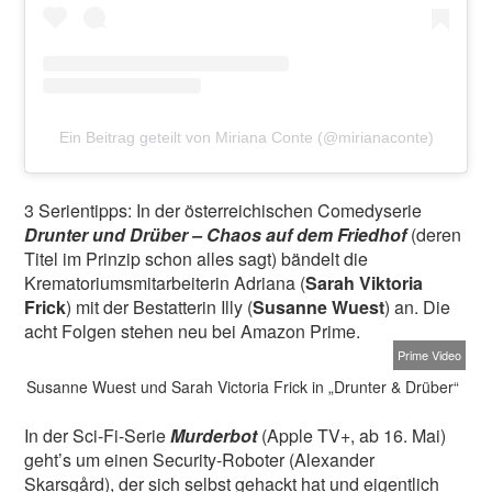
Ein Beitrag geteilt von Miriana Conte (@mirianaconte)
3 Serientipps: In der österreichischen Comedyserie
Drunter und Drüber – Chaos auf dem Friedhof
(deren
Titel im Prinzip schon alles sagt) bändelt die
Krematoriumsmitarbeiterin Adriana (
Sarah Viktoria
Frick
) mit der Bestatterin Illy (
Susanne Wuest
) an. Die
acht Folgen stehen neu bei Amazon Prime.
Prime Video
Susanne Wuest und Sarah Victoria Frick in „Drunter & Drüber“
In der Sci-Fi-Serie
Murderbot
(Apple TV+, ab 16. Mai)
geht’s um einen Security-Roboter (Alexander
Skarsgård), der sich selbst gehackt hat und eigentlich