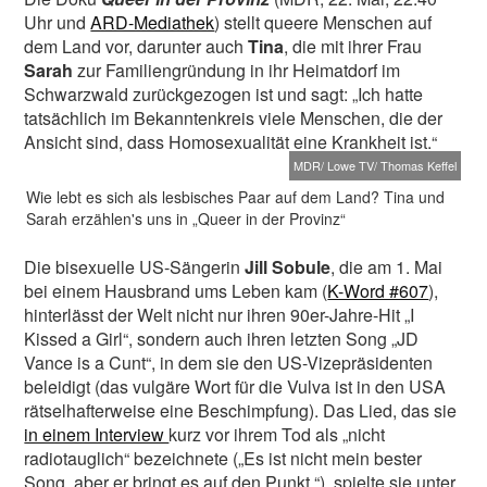
Uhr und
ARD-Mediathek
) stellt queere Menschen auf
dem Land vor, darunter auch
Tina
, die mit ihrer Frau
Sarah
zur Familiengründung in ihr Heimatdorf im
Schwarzwald zurückgezogen ist und sagt: „Ich hatte
tatsächlich im Bekanntenkreis viele Menschen, die der
Ansicht sind, dass Homosexualität eine Krankheit ist.“
MDR/ Lowe TV/ Thomas Keffel
Wie lebt es sich als lesbisches Paar auf dem Land? Tina und
Sarah erzählen's uns in „Queer in der Provinz“
Die bisexuelle US-Sängerin
Jill Sobule
, die am 1. Mai
bei einem Hausbrand ums Leben kam (
K-Word #607
),
hinterlässt der Welt nicht nur ihren 90er-Jahre-Hit „I
Kissed a Girl“, sondern auch ihren letzten Song „JD
Vance is a Cunt“, in dem sie den US-Vizepräsidenten
beleidigt (das vulgäre Wort für die Vulva ist in den USA
rätselhafterweise eine Beschimpfung). Das Lied, das sie
in einem Interview
kurz vor ihrem Tod als „nicht
radiotauglich“ bezeichnete („Es ist nicht mein bester
Song, aber er bringt es auf den Punkt.“), spielte sie unter