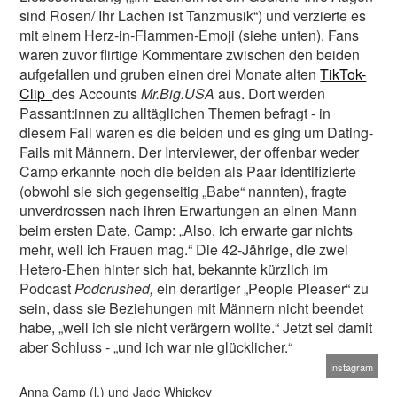
sind Rosen/ Ihr Lachen ist Tanzmusik“) und verzierte es
mit einem Herz-in-Flammen-Emoji (siehe unten). Fans
waren zuvor flirtige Kommentare zwischen den beiden
aufgefallen und gruben einen drei Monate alten
TikTok-
Clip
des Accounts
Mr.Big.USA
aus. Dort werden
Passant:innen zu alltäglichen Themen befragt - in
diesem Fall waren es die beiden und es ging um Dating-
Fails mit Männern. Der Interviewer, der offenbar weder
Camp erkannte noch die beiden als Paar identifizierte
(obwohl sie sich gegenseitig „Babe“ nannten), fragte
unverdrossen nach ihren Erwartungen an einen Mann
beim ersten Date. Camp: „Also, ich erwarte gar nichts
mehr, weil ich Frauen mag.“ Die 42-Jährige, die zwei
Hetero-Ehen hinter sich hat, bekannte kürzlich im
Podcast
Podcrushed,
ein derartiger „People Pleaser“ zu
sein, dass sie Beziehungen mit Männern nicht beendet
habe, „weil ich sie nicht verärgern wollte.“ Jetzt sei damit
aber Schluss - „und ich war nie glücklicher.“
Instagram
Anna Camp (l.) und Jade Whipkey