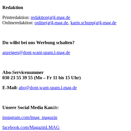
Redaktion
Printredaktion:
redaktion(at)l-mag.de
Onlineredaktion:
online(at)l-mag.de
,
karin.schupp(at)l-mag.de
Du willst bei uns Werbung schalten?
anzeigen@
dont-want-spam.
l-mag.de
Abo-Servicenummer
030 23 55 39 55 (Mo – Fr 11 bis 15 Uhr)
E-Mail:
abo@
dont-want-spam.
l-mag.de
Unsere Social Media Kan
äle:
instagram.com/lmag_magazin
facebook.com/MagazinLMAG