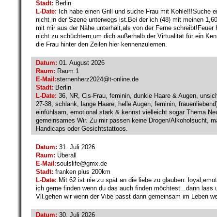
Stadt:
Berlin
L-Date:
Ich habe einen Grill und suche Frau mit Kohle!!!Suche ein
nicht in der Szene unterwegs ist.Bei der ich (48) mit meinen 1,
mit mir aus der Nähe unterhält,als von der Ferne schreibt!Feuer
nicht zu schüchtern,um dich außerhalb der Virtualität für ein Ke
die Frau hinter den Zeilen hier kennenzulernen.
Datum:
01. August 2026
Raum:
Raum 1
E-Mail:
sternenherz2024@
t-online.de
Stadt:
Berlin
L-Date:
36, NR, Cis-Frau, feminin, dunkle Haare & Augen, unsich
27-38, schlank, lange Haare, helle Augen, feminin, frauenliebend) 
einfühlsam, emotional stark & kennst vielleicht sogar Thema Neu
gemeinsames Wir. Zu mir passen keine Drogen/Alkoholsucht, mas
Handicaps oder Gesichtstattoos.
Datum:
31. Juli 2026
Raum:
Überall
E-Mail:
soulslife@
gmx.de
Stadt:
franken plus 200km
L-Date:
Mit 62 ist nie zu spät an die liebe zu glauben. loyal,em
ich gerne finden wenn du das auch finden möchtest...dann lass
Vll.gehen wir wenn der Vibe passt dann gemeinsam im Leben wei
Datum:
30. Juli 2026