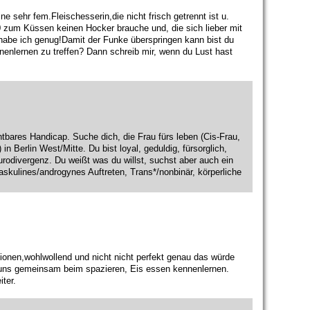
e sehr fem.Fleischesserin,die nicht frisch getrennt ist u.
60 zum Küssen keinen Hocker brauche und, die sich lieber mit
 habe ich genug!Damit der Funke überspringen kann bist du
nnenlernen zu treffen? Dann schreib mir, wenn du Lust hast
tbares Handicap. Suche dich, die Frau fürs leben (Cis-Frau,
in Berlin West/Mitte. Du bist loyal, geduldig, fürsorglich,
rodivergenz. Du weißt was du willst, suchst aber auch ein
kulines/androgynes Auftreten, Trans*/nonbinär, körperliche
otionen,wohlwollend und nicht nicht perfekt genau das würde
 uns gemeinsam beim spazieren, Eis essen kennenlernen.
ter.