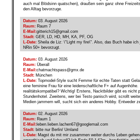
auch mal Blödsinn quatschen), draußen sein ganz ohne Freizeit
den Alltag bevorzuge.
Datum:
03. August 2026
Raum:
Raum 7
E-Mail:
gitterich15@
gmail.com
Stadt:
GER, LD, HD, MH, KA, PF, OG
L-Date:
Sheila de Liz: \"Light my fire\". Also, das Buch habe ich
NRin 50+ bevorzugt.
Datum:
03. August 2026
Raum:
Überall
E-Mail:
chatmachtspass@
gmx.de
Stadt:
München
L-Date:
Topmodel-Style sucht Femme für echte Taten statt Gelabe
eine feminine Frau für eine leidenschaftliche F+ auf Augenhöhe.
realitätskompatibel? Wichtig! Erstens, Nacktbilder gibt es nicht 
Stundenhotel. Zweitens, wer bei Testo panisch wird, scrollt weite
Medien jammern will, sucht sich ein anderes Hobby. Entweder ze
Datum:
02. August 2026
Raum:
Raum 1
E-Mail:
leben.lieben.lachen67@
googlemail.com
Stadt:
bitte nur Berlin/ Umland
L-Date:
Magst du mit mir zusammen weiter durchs Leben gehen-bi