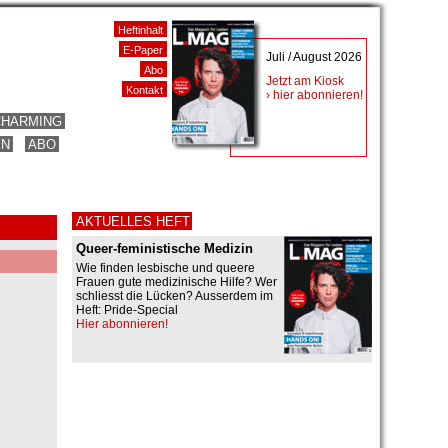
Heftinhalt
E-Paper
Juli / August 2026
Abo
Jetzt am Kiosk
Kontakt
› hier abonnieren!
CHARMING
EN
ABO
AKTUELLES HEFT
Queer-feministische Medizin
Wie finden lesbische und queere
Frauen gute medizinische Hilfe? Wer
schliesst die Lücken? Ausserdem im
Heft: Pride-Special
Hier abonnieren!