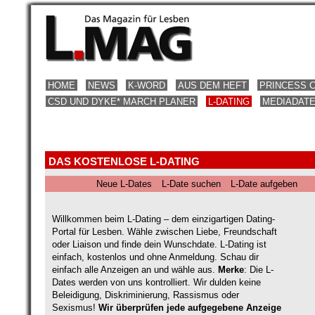
HOME
NEWS
K-WORD
AUS DEM HEFT
PRINCESS 
CSD UND DYKE* MARCH PLANER
L-DATING
MEDIADAT
DAS KOSTENLOSE L-DATING
Neue L-Dates
L-Date suchen
L-Date aufgeben
Willkommen beim L-Dating – dem einzigartigen Dating-
Portal für Lesben. Wähle zwischen Liebe, Freundschaft
oder Liaison und finde dein Wunschdate. L-Dating ist
einfach, kostenlos und ohne Anmeldung. Schau dir
einfach alle Anzeigen an und wähle aus.
Merke
: Die L-
Dates werden von uns kontrolliert. Wir dulden keine
Beleidigung, Diskriminierung, Rassismus oder
Sexismus!
Wir überprüfen jede aufgegebene Anzeige