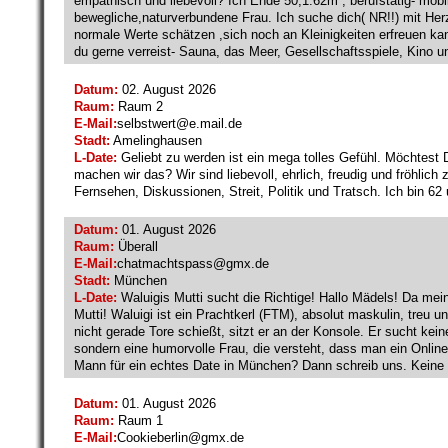
empathisch und liebevoll? Ich Ende 50,1.62m , berufstätig- mobil.
bewegliche,naturverbundene Frau. Ich suche dich( NR!!) mit Her
normale Werte schätzen ,sich noch an Kleinigkeiten erfreuen ka
du gerne verreist- Sauna, das Meer, Gesellschaftsspiele, Kino un
Datum:
02. August 2026
Raum:
Raum 2
E-Mail:
selbstwert@
e.mail.de
Stadt:
Amelinghausen
L-Date:
Geliebt zu werden ist ein mega tolles Gefühl. Möchtest 
machen wir das? Wir sind liebevoll, ehrlich, freudig und fröhlich
Fernsehen, Diskussionen, Streit, Politik und Tratsch. Ich bin 62
Datum:
01. August 2026
Raum:
Überall
E-Mail:
chatmachtspass@
gmx.de
Stadt:
München
L-Date:
Waluigis Mutti sucht die Richtige! Hallo Mädels! Da mein
Mutti! Waluigi ist ein Prachtkerl (FTM), absolut maskulin, treu
nicht gerade Tore schießt, sitzt er an der Konsole. Er sucht ke
sondern eine humorvolle Frau, die versteht, dass man ein Online
Mann für ein echtes Date in München? Dann schreib uns. Keine F
Datum:
01. August 2026
Raum:
Raum 1
E-Mail:
Cookieberlin@
gmx.de