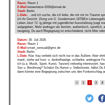
Raum:
Raum 1
E-Mail:
loewentatze-2026@
email.de
Stadt:
Berlin
L-Date:
...und ich suche, die ich liebe, die mit mir im Traume sp
ich ihr Gesicht. (Song von G. Gundermann 1979)Ein Lebensgefüh
Leben.Jetzt 72- ig jährige mit jugendlicher Ausstrahlung (sagt m
aufgegeben. Mehr androgyn als feminin, authentisch, sportlich, al
neugierig. Du auch?Begegnung ist entscheidend, nicht Alter oder
Datum:
30. Juli 2026
Raum:
Raum 1
E-Mail:
smart_sensual@
gmx.de
Stadt:
Berlin
L-Date:
Klar, frau verliebt sich nicht nur in das Äußere. Aber ehr
mask, stehe auf kurz- u. dunkelhaarige, schlanke, androgyne Fr
ich (u.a. Musik, Sport, Kunst, Tanzen) vielseitig interessiert, h
Sex u. Berührung? Schätzt Du Humor u. Selbstironie, hältst Du E
dann könnte eine Begegnung zwischen uns den Funkenschlag aus
<
1
2
3
4