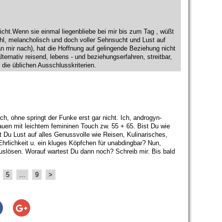
richt.Wenn sie einmal liegenbliebe bei mir bis zum Tag , wüßt
l, melancholisch und doch voller Sehnsucht und Lust auf
an mir nach), hat die Hoffnung auf gelingende Beziehung nicht
ternativ reisend, lebens - und beziehungserfahren, streitbar,
 die üblichen Ausschlusskriterien.
lich, ohne springt der Funke erst gar nicht. Ich, androgyn-
auen mit leichtem femininen Touch zw. 55 + 65. Bist Du wie
ast Du Lust auf alles Genussvolle wie Reisen, Kulinarisches,
hrlichkeit u. ein kluges Köpfchen für unabdingbar? Nun,
lösen. Worauf wartest Du dann noch? Schreib mir. Bis bald
5
...
9
>