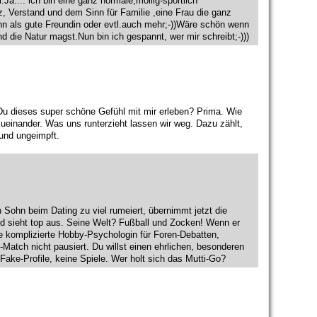
Ja.... ich bin eine ganz normale,mollig-sportlich
z, Verstand und dem Sinn für Familie ,eine Frau die ganz
nn als gute Freundin oder evtl.auch mehr;-))Wäre schön wenn
d die Natur magst.Nun bin ich gespannt, wer mir schreibt;-)))
Du dieses super schöne Gefühl mit mir erleben? Prima. Wie
 zueinander. Was uns runterzieht lassen wir weg. Dazu zählt,
 und ungeimpft.
 Sohn beim Dating zu viel rumeiert, übernimmt jetzt die
 und sieht top aus. Seine Welt? Fußball und Zocken! Wenn er
ine komplizierte Hobby-Psychologin für Foren-Debatten,
-Match nicht pausiert. Du willst einen ehrlichen, besonderen
ake-Profile, keine Spiele. Wer holt sich das Mutti-Go?