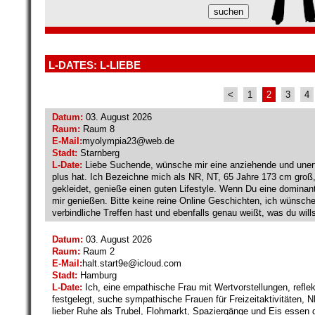
L-DATES: L-LIEBE
<
1
2
3
4
Datum:
03. August 2026
Raum:
Raum 8
E-Mail:
myolympia23@
web.de
Stadt:
Starnberg
L-Date:
Liebe Suchende, wünsche mir eine anziehende und unerf
plus hat. Ich Bezeichne mich als NR, NT, 65 Jahre 173 cm groß
gekleidet, genieße einen guten Lifestyle. Wenn Du eine dominant
mir genießen. Bitte keine reine Online Geschichten, ich wünsc
verbindliche Treffen hast und ebenfalls genau weißt, was du wills
Datum:
03. August 2026
Raum:
Raum 2
E-Mail:
halt.start9e@
icloud.com
Stadt:
Hamburg
L-Date:
Ich, eine empathische Frau mit Wertvorstellungen, reflek
festgelegt, suche sympathische Frauen für Freizeitaktivitäten, N
lieber Ruhe als Trubel, Flohmarkt, Spaziergänge und Eis essen g