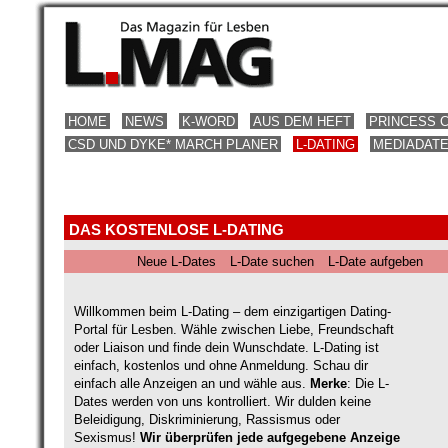
HOME
NEWS
K-WORD
AUS DEM HEFT
PRINCESS 
CSD UND DYKE* MARCH PLANER
L-DATING
MEDIADAT
DAS KOSTENLOSE L-DATING
Neue L-Dates
L-Date suchen
L-Date aufgeben
Willkommen beim L-Dating – dem einzigartigen Dating-
Portal für Lesben. Wähle zwischen Liebe, Freundschaft
oder Liaison und finde dein Wunschdate. L-Dating ist
einfach, kostenlos und ohne Anmeldung. Schau dir
einfach alle Anzeigen an und wähle aus.
Merke
: Die L-
Dates werden von uns kontrolliert. Wir dulden keine
Beleidigung, Diskriminierung, Rassismus oder
Sexismus!
Wir überprüfen jede aufgegebene Anzeige