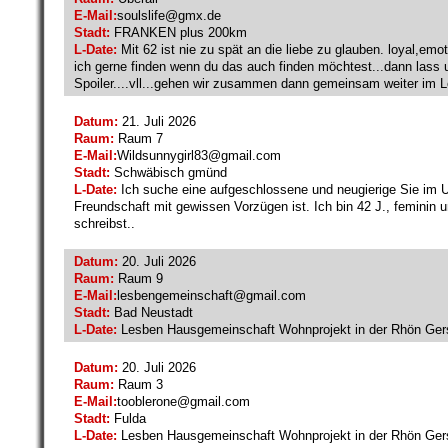
E-Mail:
soulslife@
gmx.de
Stadt:
FRANKEN plus 200km
L-Date:
Mit 62 ist nie zu spät an die liebe zu glauben. loyal,em
ich gerne finden wenn du das auch finden möchtest...dann las
Spoiler....vll...gehen wir zusammen dann gemeinsam weiter im 
Datum:
21. Juli 2026
Raum:
Raum 7
E-Mail:
Wildsunnygirl83@
gmail.com
Stadt:
Schwäbisch gmünd
L-Date:
Ich suche eine aufgeschlossene und neugierige Sie im Um
Freundschaft mit gewissen Vorzügen ist. Ich bin 42 J., feminin
schreibst..
Datum:
20. Juli 2026
Raum:
Raum 9
E-Mail:
lesbengemeinschaft@
gmail.com
Stadt:
Bad Neustadt
L-Date:
Lesben Hausgemeinschaft Wohnprojekt in der Rhön Gersf
Datum:
20. Juli 2026
Raum:
Raum 3
E-Mail:
tooblerone@
gmail.com
Stadt:
Fulda
L-Date:
Lesben Hausgemeinschaft Wohnprojekt in der Rhön Gersf