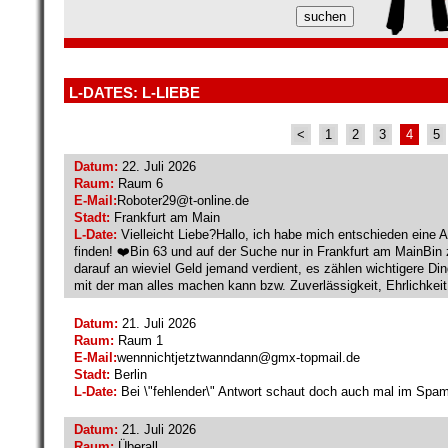
L-DATES: L-LIEBE
<
1
2
3
4
5
Datum:
22. Juli 2026
Raum:
Raum 6
E-Mail:
Roboter29@
t-online.de
Stadt:
Frankfurt am Main
L-Date:
Vielleicht Liebe?Hallo, ich habe mich entschieden eine A
finden! ❤️Bin 63 und auf der Suche nur in Frankfurt am MainBin
darauf an wieviel Geld jemand verdient, es zählen wichtigere Di
mit der man alles machen kann bzw. Zuverlässigkeit, Ehrlichkeit
Datum:
21. Juli 2026
Raum:
Raum 1
E-Mail:
wennnichtjetztwanndann@
gmx-topmail.de
Stadt:
Berlin
L-Date:
Bei \"fehlender\" Antwort schaut doch auch mal im Spam
Datum:
21. Juli 2026
Raum:
Überall