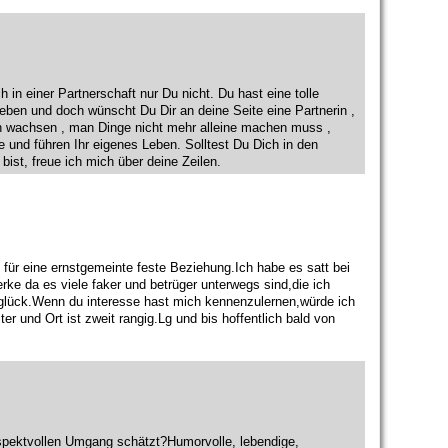
in einer Partnerschaft nur Du nicht. Du hast eine tolle
 Leben und doch wünscht Du Dir an deine Seite eine Partnerin ,
en wachsen , man Dinge nicht mehr alleine machen muss ,
e und führen Ihr eigenes Leben. Solltest Du Dich in den
 bist, freue ich mich über deine Zeilen.
au für eine ernstgemeinte feste Beziehung.Ich habe es satt bei
rke da es viele faker und betrüger unterwegs sind,die ich
n glück.Wenn du interesse hast mich kennenzulernen,würde ich
r und Ort ist zweit rangig.Lg und bis hoffentlich bald von
espektvollen Umgang schätzt?Humorvolle, lebendige,