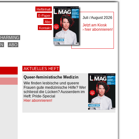
Heftinhalt
E-Paper
Juli / August 2026
Abo
Jetzt am Kiosk
Kontakt
› hier abonnieren!
CHARMING
EN
ABO
AKTUELLES HEFT
Queer-feministische Medizin
Wie finden lesbische und queere
Frauen gute medizinische Hilfe? Wer
schliesst die Lücken? Ausserdem im
Heft: Pride-Special
Hier abonnieren!