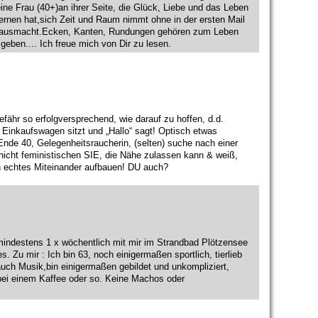
ne Frau (40+)an ihrer Seite, die Glück, Liebe und das Leben
ernen hat,sich Zeit und Raum nimmt ohne in der ersten Mail
ch ausmacht.Ecken, Kanten, Rundungen gehören zum Leben
eben.... Ich freue mich von Dir zu lesen.
gefähr so erfolgversprechend, wie darauf zu hoffen, d.d.
 Einkaufswagen sitzt und „Hallo“ sagt! Optisch etwas
Ende 40, Gelegenheitsraucherin, (selten) suche nach einer
nicht feministischen SIE, die Nähe zulassen kann & weiß,
in echtes Miteinander aufbauen! DU auch?
mindestens 1 x wöchentlich mit mir im Strandbad Plötzensee
Zu mir : Ich bin 63, noch einigermaßen sportlich, tierlieb
 auch Musik,bin einigermaßen gebildet und unkompliziert,
ei einem Kaffee oder so. Keine Machos oder