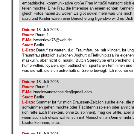
empathische, kommunikative große Frau Mitte50 wünscht sich ei
teilen möchte. Eine Frau die Interesse an einem echten Kennenl
gleich Fotos haben zu wollen.Es gibt soviel mehr was uns no
dazu und Kinder wären eine Bereicherung Irgendwo wird es Dich g
Datum:
18. Juli 2026
Raum:
Raum 1
E-Mail:
waterlove78@
web.de
Stadt:
Berlin
L-Date:
Darauf zu warten, d.d. Traumfrau bei mir klingelt, ist un
Traumfrau plötzlich zwischen Joghurt &Tiefkühlpizza im eigenen
maskulin, aber nicht d. maskl. Butch Stereotype entsprechend, 
humorvollen, loyalen, sympathischen, spontanen femininen und 
was sie will, die sich außerhalb d. Szene bewegt. Ich möchte e
Datum:
18. Juli 2026
Raum:
Raum 1
E-Mail:
nadinwandschneider@
gmail.com
Stadt:
Berlin
L-Date:
Sommer ist für mich Draussen-Zeit.Ich suche eine, die 
schwimmen gehen möchte oder Tischtennisspielen oder ähnliches. 
(ich rette auch Insekten, ohne zu spinnen), mag die Stille, aber
wenn auch ich etwas wählerisch mit Menschen bin.Gerne mehr b
Esoterikerinnen, bitte.
Datum:
18. Juli 2026