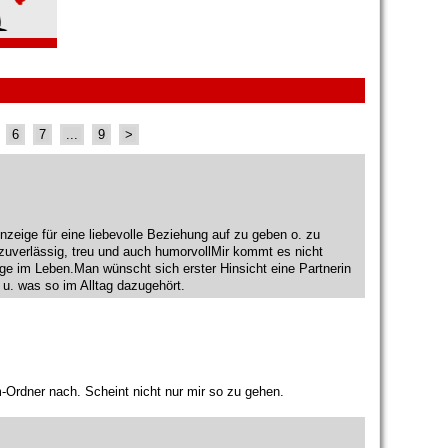
6
7
...
9
>
nzeige für eine liebevolle Beziehung auf zu geben o. zu
 zuverlässig, treu und auch humorvollMir kommt es nicht
nge im Leben.Man wünscht sich erster Hinsicht eine Partnerin
 u. was so im Alltag dazugehört.
-Ordner nach. Scheint nicht nur mir so zu gehen.