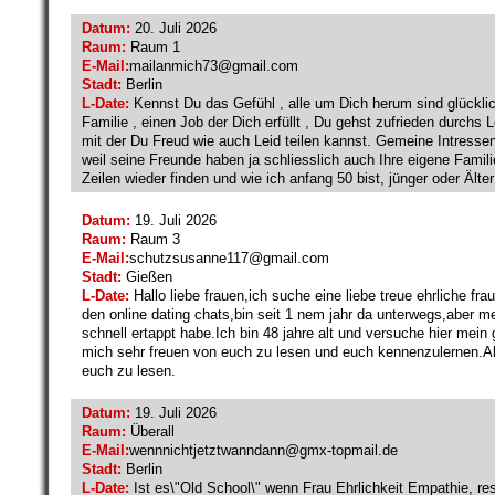
Datum:
20. Juli 2026
Raum:
Raum 1
E-Mail:
mailanmich73@
gmail.com
Stadt:
Berlin
L-Date:
Kennst Du das Gefühl , alle um Dich herum sind glücklich 
Familie , einen Job der Dich erfüllt , Du gehst zufrieden durchs
mit der Du Freud wie auch Leid teilen kannst. Gemeine Intress
weil seine Freunde haben ja schliesslich auch Ihre eigene Famili
Zeilen wieder finden und wie ich anfang 50 bist, jünger oder Älter
Datum:
19. Juli 2026
Raum:
Raum 3
E-Mail:
schutzsusanne117@
gmail.com
Stadt:
Gießen
L-Date:
Hallo liebe frauen,ich suche eine liebe treue ehrliche fr
den online dating chats,bin seit 1 nem jahr da unterwegs,aber me
schnell ertappt habe.Ich bin 48 jahre alt und versuche hier mei
mich sehr freuen von euch zu lesen und euch kennenzulernen.Alte
euch zu lesen.
Datum:
19. Juli 2026
Raum:
Überall
E-Mail:
wennnichtjetztwanndann@
gmx-topmail.de
Stadt:
Berlin
L-Date:
Ist es\"Old School\" wenn Frau Ehrlichkeit Empathie, r