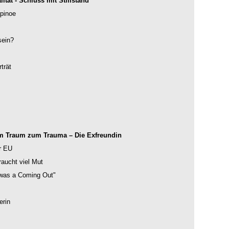
tät - Schluss mit Stillstand
pinoe
sein?
trät
 Traum zum Trauma – Die Exfreundin
r EU
aucht viel Mut
t was a Coming Out"
erin