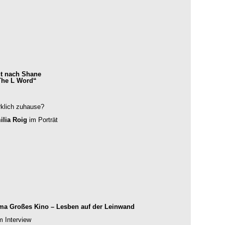
t nach Shane
The L Word“
rklich zuhause?
lia Roig
im Porträt
ema Großes Kino – Lesben auf der Leinwand
m Interview