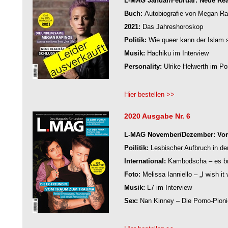
L-MAG Januar/Februar: Neue Reali
Buch:
Autobiografie von Megan Ra
2021:
Das Jahreshoroskop
Politik:
Wie queer kann der Islam 
Musik:
Hachiku im Interview
Personality:
Ulrike Helwerth im Por
Hier bestellen >>
2020 Ausgabe Nr. 6
L-MAG November/Dezember: Vom
Poilitik:
Lesbischer Aufbruch in de
International:
Kambodscha – es br
Foto:
Melissa Ianniello – „I wish i
Musik:
L7 im Interview
Sex:
Nan Kinney – Die Porno-Pioni