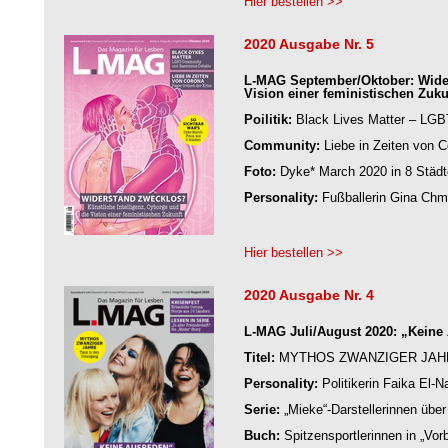
Hier bestellen >>
2020 Ausgabe Nr. 5
L-MAG September/Oktober: Wider
Vision einer feministischen Zuku
Poilitik:
Black Lives Matter – LG
Community:
Liebe in Zeiten von C
Foto:
Dyke* March 2020 in 8 Städ
Personality:
Fußballerin Gina Chmi
Hier bestellen >>
2020 Ausgabe Nr. 4
L-MAG Juli/August 2020: „Keine
Titel:
MYTHOS ZWANZIGER JAHRE 
Personality:
Politikerin Faika El-
Serie:
„Mieke“-Darstellerinnen über 
Buch:
Spitzensportlerinnen in „Vor