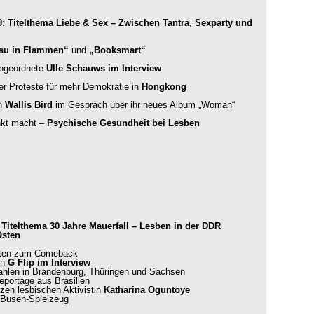
Titelthema Liebe & Sex – Zwischen Tantra, Sexparty und
Frau in Flammen“
und
„Booksmart“
abgeordnete
Ulle Schauws im Interview
der Proteste für mehr Demokratie in
Hongkong
in
Wallis Bird
im Gespräch über ihr neues Album „Woman“
nkt macht –
Psychische Gesundheit bei Lesben
itelthema 30 Jahre Mauerfall – Lesben in der DDR
Osten
kten zum Comeback
in
G Flip im Interview
hlen in Brandenburg, Thüringen und Sachsen
Reportage aus Brasilien
rzen lesbischen Aktivistin
Katharina Oguntoye
 Busen-Spielzeug