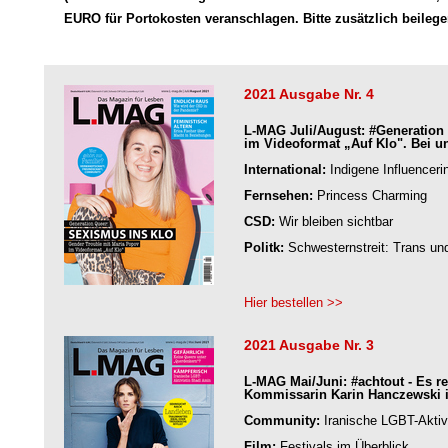
EURO für Portokosten veranschlagen. Bitte zusätzlich beilege
2021 Ausgabe Nr. 4
L-MAG Juli/August: #Generation 
im Videoformat „Auf Klo". Bei un
International:
Indigene Influenceri
Fernsehen:
Princess Charming
CSD:
Wir bleiben sichtbar
Politk:
Schwesternstreit: Trans und
Hier bestellen >>
2021 Ausgabe Nr. 3
L-MAG Mai/Juni: #achtout - Es re
Kommissarin Karin Hanczewski i
Community:
Iranische LGBT-Aktiv
Film:
Festivals im Überblick