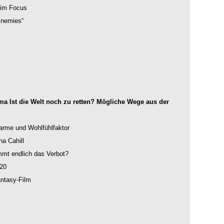
im Focus
Enemies“
ma Ist die Welt noch zu retten? Mögliche Wege aus der
rme und Wohlfühlfaktor
na Cahill
mmt endlich das Verbot?
020
antasy-Film