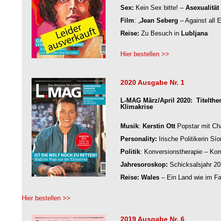
Sex:
Kein Sex bitte! –
Asexualität
Film
: „
Jean Seberg
– Against all 
Reise:
Zu Besuch in
Lubljana
Hier bestellen >>
2020 Ausgabe Nr. 1
L-MAG März/April 2020: Titelthe
Klimakrise
Musik
:
Kerstin Ott
Popstar mit Cha
Personality:
Irische Politikerin Sío
Politik
: Konversionstherapie – Ko
Jahresoroskop:
Schicksalsjahr 2
Reise: Wales
– Ein Land wie im F
Hier bestellen >>
2019 Ausgabe Nr. 6