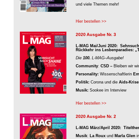
und viele Themen mehr!
Hier bestellen >>
2020 Ausgabe Nr. 3
L-MAG Mai/Juni 2020: Sehnsuch
Rückkehr ins Lesbenparadies: „
Die
100.
L-MAG–Ausgabe!
Community
:
CSD –
Bleiben wir wi
Personality:
Wissenschaftlerin
Emi
Politik:
Corona und die
Aids-Krise
Musik:
Sookee im Interview
Hier bestellen >>
2020 Ausgabe Nr. 2
L-MAG März/April 2020: Titelth
Musik
:
La Roux
und
Marla Glen
i