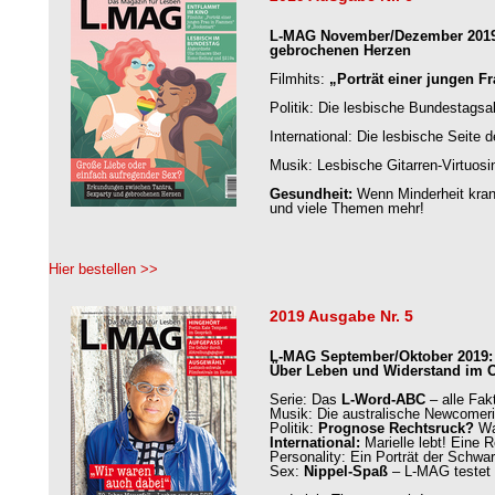
L-MAG November/Dezember 2019: 
gebrochenen Herzen
Filmhits:
„Porträt einer jungen 
Politik: Die lesbische Bundestags
International: Die lesbische Seite 
Musik: Lesbische Gitarren-Virtuos
Gesundheit:
Wenn Minderheit kra
und viele Themen mehr!
Hier bestellen >>
2019 Ausgabe Nr. 5
L-MAG September/Oktober 2019: T
Über Leben und Widerstand im 
Serie: Das
L-Word-ABC
– alle Fa
Musik: Die australische Newcomer
Politik:
Prognose Rechtsruck?
Wa
International:
Marielle lebt! Eine 
Personality: Ein Porträt der Schwa
Sex:
Nippel-Spaß
– L-MAG testet