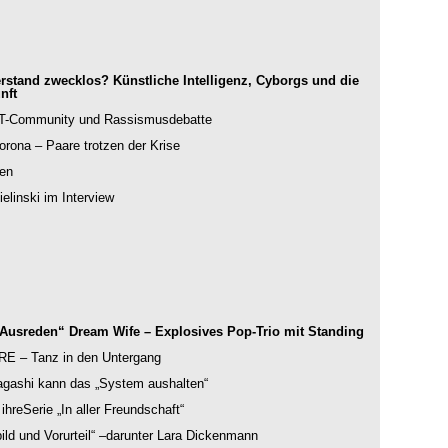
stand zwecklos? Künstliche Intelligenz, Cyborgs und die
nft
BT-Community und Rassismusdebatte
orona – Paare trotzen der Krise
ten
elinski im Interview
 Ausreden“ Dream Wife – Explosives Pop-Trio mit Standing
– Tanz in den Untergang
Nagashi kann das „System aushalten“
ihreSerie „In aller Freundschaft“
bild und Vorurteil“ –darunter Lara Dickenmann