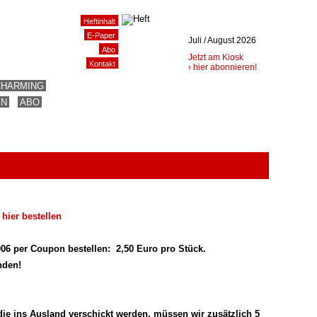
Heftinhalt
E-Paper
Juli / August 2026
Abo
Jetzt am Kiosk
Kontakt
› hier abonnieren!
CHARMING
EN
ABO
l
hier bestellen
006 per Coupon bestellen:
2,50 Euro pro Stück.
nden!
 die ins Ausland verschickt werden, müssen wir zusätzlich 5