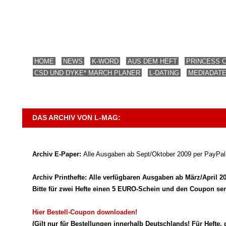
HOME
NEWS
K-WORD
AUS DEM HEFT
PRINCESS 
CSD UND DYKE* MARCH PLANER
L-DATING
MEDIADAT
DAS ARCHIV VON L-MAG:
Archiv E-Paper:
Alle Ausgaben ab Sept/Oktober 2009 per PayPa
Archiv Printhefte:
Alle verfügbaren Ausgaben ab März/April 2
Bitte für zwei Hefte einen 5 EURO-Schein und den Coupon se
Hier Bestell-Coupon downloaden!
(Gilt nur für Bestellungen innerhalb Deutschlands! Für Hefte,