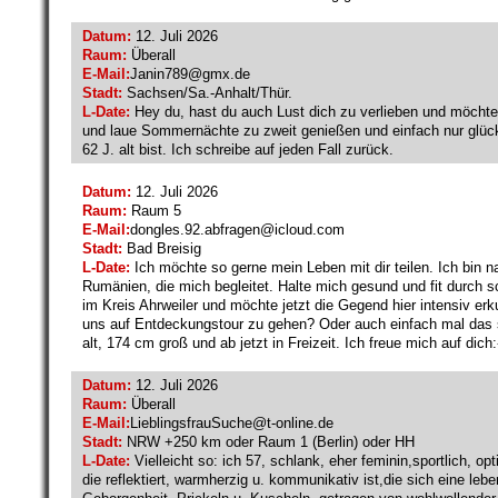
Datum:
12. Juli 2026
Raum:
Überall
E-Mail:
Janin789@
gmx.de
Stadt:
Sachsen/Sa.-Anhalt/Thür.
L-Date:
Hey du, hast du auch Lust dich zu verlieben und möchte
und laue Sommernächte zu zweit genießen und einfach nur glück
62 J. alt bist. Ich schreibe auf jeden Fall zurück.
Datum:
12. Juli 2026
Raum:
Raum 5
E-Mail:
dongles.92.abfragen@
icloud.com
Stadt:
Bad Breisig
L-Date:
Ich möchte so gerne mein Leben mit dir teilen. Ich bin n
Rumänien, die mich begleitet. Halte mich gesund und fit durch s
im Kreis Ahrweiler und möchte jetzt die Gegend hier intensiv er
uns auf Entdeckungstour zu gehen? Oder auch einfach mal das s
alt, 174 cm groß und ab jetzt in Freizeit. Ich freue mich auf dich:
Datum:
12. Juli 2026
Raum:
Überall
E-Mail:
LieblingsfrauSuche@
t-online.de
Stadt:
NRW +250 km oder Raum 1 (Berlin) oder HH
L-Date:
Vielleicht so: ich 57, schlank, eher feminin,sportlich, op
die reflektiert, warmherzig u. kommunikativ ist,die sich eine l