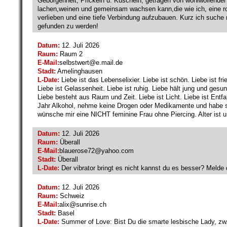
Geborgenheit, Prickeln u. Kuscheln, getragen von wohlwollender
lachen,weinen und gemeinsam wachsen kann,die wie ich, eine ro
verlieben und eine tiefe Verbindung aufzubauen. Kurz ich such
gefunden zu werden!
Datum:
12. Juli 2026
Raum:
Raum 2
E-Mail:
selbstwert@
e.mail.de
Stadt:
Amelinghausen
L-Date:
Liebe ist das Lebenselixier. Liebe ist schön. Liebe ist fried
Liebe ist Gelassenheit. Liebe ist ruhig. Liebe hält jung und gesun
Liebe besteht aus Raum und Zeit. Liebe ist Licht. Liebe ist Entfall
Jahr Alkohol, nehme keine Drogen oder Medikamente und habe se
wünsche mir eine NICHT feminine Frau ohne Piercing. Alter ist u
Datum:
12. Juli 2026
Raum:
Überall
E-Mail:
blauerose72@
yahoo.com
Stadt:
Überall
L-Date:
Der vibrator bringt es nicht kannst du es besser? Melde 
Datum:
12. Juli 2026
Raum:
Schweiz
E-Mail:
alix@
sunrise.ch
Stadt:
Basel
L-Date:
Summer of Love: Bist Du die smarte lesbische Lady, zw. 55