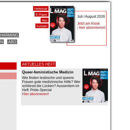
Heftinhalt
E-Paper
Juli / August 2026
Abo
Jetzt am Kiosk
Kontakt
› hier abonnieren!
CHARMING
EN
ABO
AKTUELLES HEFT
Queer-feministische Medizin
Wie finden lesbische und queere
Frauen gute medizinische Hilfe? Wer
schliesst die Lücken? Ausserdem im
Heft: Pride-Special
Hier abonnieren!