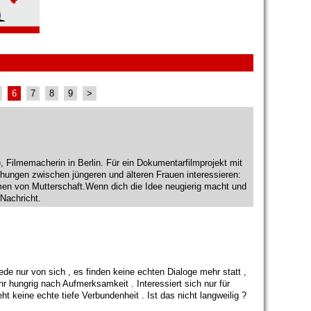
6
7
8
9
>
, Filmemacherin in Berlin. Für ein Dokumentarfilmprojekt mit
iehungen zwischen jüngeren und älteren Frauen interessieren:
men von Mutterschaft.Wenn dich die Idee neugierig macht und
 Nachricht.
de nur von sich , es finden keine echten Dialoge mehr statt ,
 hungrig nach Aufmerksamkeit . Interessiert sich nur für
t keine echte tiefe Verbundenheit . Ist das nicht langweilig ?