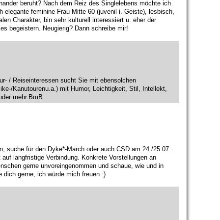
einander beruht? Nach dem Reiz des Singlelebens möchte ich
 elegante feminine Frau Mitte 60 (juvenil i. Geiste), lesbisch,
n Charakter, bin sehr kulturell interessiert u. eher der
eles begeistern. Neugierig? Dann schreibe mir!
tur- / Reiseinteressen sucht Sie mit ebensolchen
/Kanutourenu.a.) mit Humor, Leichtigkeit, Stil, Intellekt,
 oder mehr.BmB
rin, suche für den Dyke*-March oder auch CSD am 24./25.07.
 auf langfristige Verbindung. Konkrete Vorstellungen an
Menschen gerne unvoreingenommen und schaue, wie und in
 dich gerne, ich würde mich freuen :)