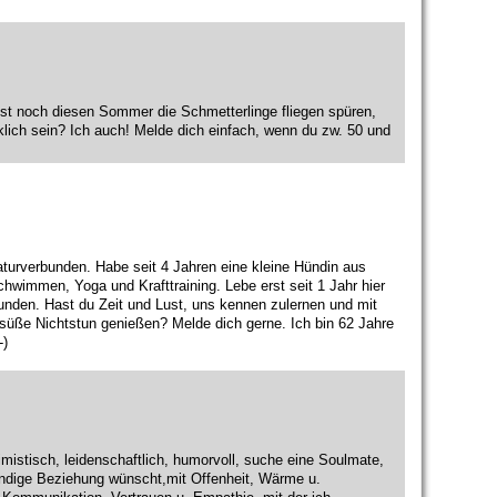
st noch diesen Sommer die Schmetterlinge fliegen spüren,
lich sein? Ich auch! Melde dich einfach, wenn du zw. 50 und
aturverbunden. Habe seit 4 Jahren eine kleine Hündin aus
chwimmen, Yoga und Krafttraining. Lebe erst seit 1 Jahr hier
kunden. Hast du Zeit und Lust, uns kennen zulernen und mit
üße Nichtstun genießen? Melde dich gerne. Ich bin 62 Jahre
-)
timistisch, leidenschaftlich, humorvoll, suche eine Soulmate,
ebendige Beziehung wünscht,mit Offenheit, Wärme u.