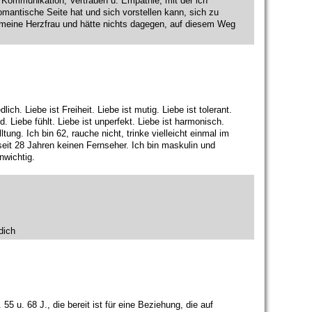
 Kommunikation, Vertrauen u. Empathie, mit der ich
mantische Seite hat und sich vorstellen kann, sich zu
e meine Herzfrau und hätte nichts dagegen, auf diesem Weg
lich. Liebe ist Freiheit. Liebe ist mutig. Liebe ist tolerant.
d. Liebe fühlt. Liebe ist unperfekt. Liebe ist harmonisch.
tung. Ich bin 62, rauche nicht, trinke vielleicht einmal im
it 28 Jahren keinen Fernseher. Ich bin maskulin und
nwichtig.
dich
 u. 68 J., die bereit ist für eine Beziehung, die auf