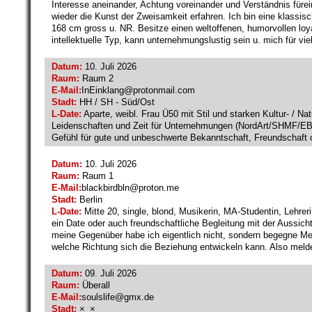
Interesse aneinander, Achtung voreinander und Verständnis für
wieder die Kunst der Zweisamkeit erfahren. Ich bin eine klassisch
168 cm gross u. NR. Besitze einen weltoffenen, humorvollen loyale
intellektuelle Typ, kann unternehmungslustig sein u. mich für vi
Datum:
10. Juli 2026
Raum:
Raum 2
E-Mail:
InEinklang@
protonmail.com
Stadt:
HH / SH - Süd/Ost
L-Date:
Aparte, weibl. Frau Ü50 mit Stil und starken Kultur- / Na
Leidenschaften und Zeit für Unternehmungen (NordArt/SHMF/EBike-
Gefühl für gute und unbeschwerte Bekanntschaft, Freundschaft
Datum:
10. Juli 2026
Raum:
Raum 1
E-Mail:
blackbirdbln@
proton.me
Stadt:
Berlin
L-Date:
Mitte 20, single, blond, Musikerin, MA-Studentin, Lehre
ein Date oder auch freundschaftliche Begleitung mit der Aussicht
meine Gegenüber habe ich eigentlich nicht, sondern begegne 
welche Richtung sich die Beziehung entwickeln kann. Also melde
Datum:
09. Juli 2026
Raum:
Überall
E-Mail:
soulslife@
gmx.de
Stadt:
×_×