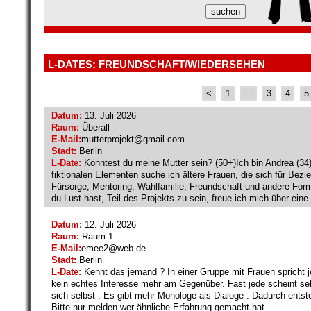
L-DATES: FREUNDSCHAFT/WIEDERSEHEN
<
1
...
3
4
5
Datum:
13. Juli 2026
Raum:
Überall
E-Mail:
mutterprojekt@
gmail.com
Stadt:
Berlin
L-Date:
Könntest du meine Mutter sein? (50+)Ich bin Andrea (34)
fiktionalen Elementen suche ich ältere Frauen, die sich für Bez
Fürsorge, Mentoring, Wahlfamilie, Freundschaft und andere For
du Lust hast, Teil des Projekts zu sein, freue ich mich über eine
Datum:
12. Juli 2026
Raum:
Raum 1
E-Mail:
emee2@
web.de
Stadt:
Berlin
L-Date:
Kennt das jemand ? In einer Gruppe mit Frauen spricht je
kein echtes Interesse mehr am Gegenüber. Fast jede scheint sehr
sich selbst . Es gibt mehr Monologe als Dialoge . Dadurch entsteh
Bitte nur melden wer ähnliche Erfahrung gemacht hat .