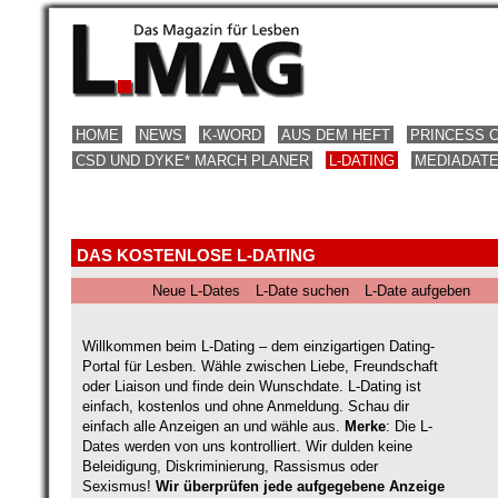
HOME
NEWS
K-WORD
AUS DEM HEFT
PRINCESS 
CSD UND DYKE* MARCH PLANER
L-DATING
MEDIADAT
DAS KOSTENLOSE L-DATING
Neue L-Dates
L-Date suchen
L-Date aufgeben
Willkommen beim L-Dating – dem einzigartigen Dating-
Portal für Lesben. Wähle zwischen Liebe, Freundschaft
oder Liaison und finde dein Wunschdate. L-Dating ist
einfach, kostenlos und ohne Anmeldung. Schau dir
einfach alle Anzeigen an und wähle aus.
Merke
: Die L-
Dates werden von uns kontrolliert. Wir dulden keine
Beleidigung, Diskriminierung, Rassismus oder
Sexismus!
Wir überprüfen jede aufgegebene Anzeige