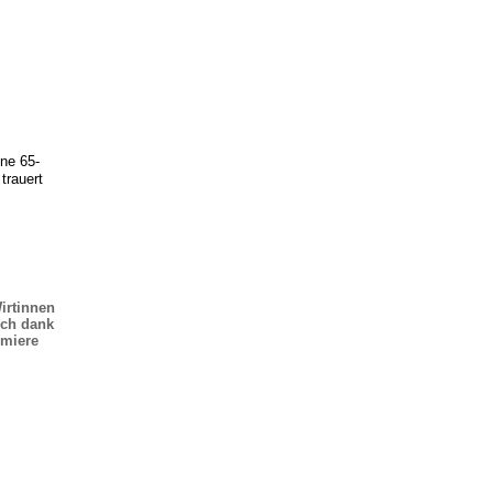
ne 65-
trauert
irtinnen
uch dank
emiere