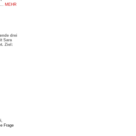
...
MEHR
ende drei
it Sara
. Ziel:
i,
se Frage