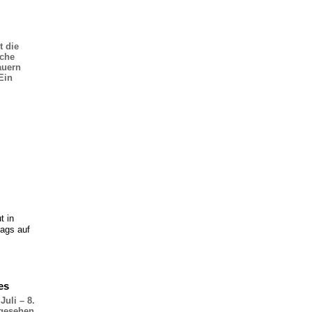
 die
ache
auern
Ein
t in
lags auf
es
Juli – 8.
mgesehen