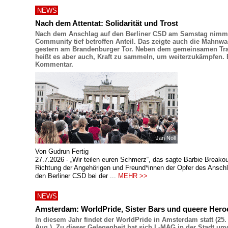
NEWS
Nach dem Attentat: Solidarität und Trost
Nach dem Anschlag auf den Berliner CSD am Samstag nimmt
Community tief betroffen Anteil. Das zeigte auch die Mahnw
gestern am Brandenburger Tor. Neben dem gemeinsamen Tr
heißt es aber auch, Kraft zu sammeln, um weiterzukämpfen. 
Kommentar.
Jan Noll
Von Gudrun Fertig
27.7.2026 - „Wir teilen euren Schmerz“, das sagte Barbie Breakou
Richtung der Angehörigen und Freund*innen der Opfer des Ansch
den Berliner CSD bei der ...
MEHR >>
NEWS
Amsterdam: WorldPride, Sister Bars und queere Hero
In diesem Jahr findet der WorldPride in Amsterdam statt (25. 
Aug.). Zu dieser Gelegenheit hat sich L-MAG in der Stadt u