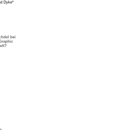
nd Dyke*
chdel bei
 Graphic
elt?
h