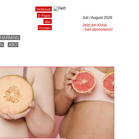
Heftinhalt
E-Paper
Juli / August 2026
Abo
Jetzt am Kiosk
Kontakt
› hier abonnieren!
CHARMING
EN
ABO