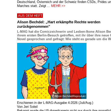
Deutschland, Österreich und der Schweiz finden CSDs, Prides u
Marches statt. Zeigt ...
MEHR >>
AUS DEM HEFT
Alison Bechdel: „Hart erkämpfte Rechte werden
zurückgenommen“
L-MAG hat die Comiczeichnerin und Lesben-Ikone Alison Be
ihrem ersten Berlin-Besuch getroffen, mit ihr über ihre neue
Novel gesprochen und gefragt: Wie steht es gerade um die W
Alison Bechdel/Reprodukt
Erschienen in der L-MAG-Ausgabe 4-2026 (Juli/Aug.)
Von Jeri Soleil
Bekannt wurde die US-Amerikanerin nicht nur durch ihre monatlic