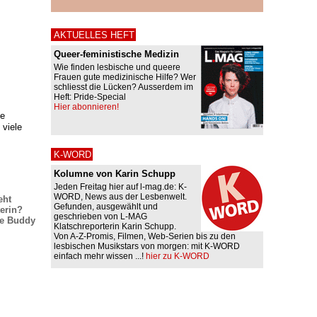
AKTUELLES HEFT
Queer-feministische Medizin
Wie finden lesbische und queere
Frauen gute medizinische Hilfe? Wer
schliesst die Lücken? Ausserdem im
Heft: Pride-Special
Hier abonnieren!
he
 viele
K-WORD
Kolumne von Karin Schupp
Jeden Freitag hier auf l-mag.de: K-
WORD, News aus der Lesbenwelt.
eht
Gefunden, ausgewählt und
erin?
geschrieben von L-MAG
he Buddy
Klatschreporterin Karin Schupp.
Von A-Z-Promis, Filmen, Web-Serien bis zu den
lesbischen Musikstars von morgen: mit K-WORD
einfach mehr wissen ...!
hier zu K-WORD