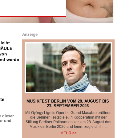
Anzeige
eibt.
SÄULE -
 von
nd werde
te
MUSIKFEST BERLIN VOM 28. AUGUST BIS
23. SEPTEMBER 2026
Mit György Ligetis Oper Le Grand Macabre eröffnen
e dieser
die Berliner Festspiele, in Kooperation mit der
or und
Stiftung Berliner Philharmoniker, am 28. August das
Musikfest Berlin 2026 und feiern zugleich ihr ...
MEHR >>